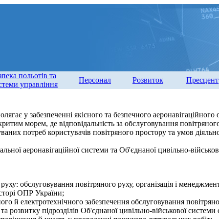
зпека польотів та
Персонал
Розвиток
Пресцент
стеми управління
олягає у забезпеченні якісного та безпечного аеронавігаційного 
критим морем, де відповідальність за обслуговування повітряно
ваних потреб користувачів повітряного простору та умов діяльнос
льної аеронавігаційної системи та Об'єднаної цивільно-військов
 руху: обслуговування повітряного руху, організація і менеджмен
сторі ОПР України;
чного й електротехнічного забезпечення обслуговування повітряно
 та розвитку підрозділів Об'єднаної цивільно-військової системи 