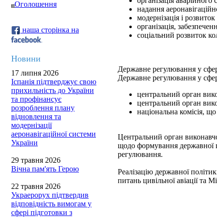
організація аварійного
Оголошення
надання аеронавігаційн
модернізація і розвиток
організація, забезпечен
наша сторінка на
соціальний розвиток ко
Новини
Державне регулювання у сфері
17 липня 2026
Державне регулювання у сфер
Іспанія підтверджує свою
прихильність до України
центральний орган вико
та профінансує
центральний орган викон
розроблення плану
національна комісія, щ
відновлення та
модернізації
аеронавігаційної системи
Центральний орган виконавчої
України
щодо формування державної п
регулювання.
29 травня 2026
Вічна пам'ять Герою
Реалізацію державної політик
питань цивільної авіації та М
22 травня 2026
Украерорух підтвердив
відповідність вимогам у
сфері підготовки з