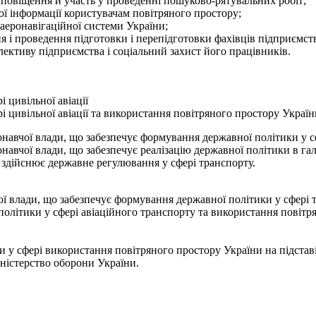
 сповіщення й участь у проведенні пошуково-рятувальних робіт;
ої інформації користувачам повітряного простору;
 аеронавігаційної системи України;
ня і проведення підготовки і перепідготовки фахівців підприємст
лективу підприємства і соціальний захист його працівників.
 цивільної авіації
і цивільної авіації та використання повітряного простору Укра
навчої влади, що забезпечує формування державної політики у с
авчої влади, що забезпечує реалізацію державної політики в галуз
о здійснює державне регулювання у сфері транспорту.
 влади, що забезпечує формування державної політики у сфері т
олітики у сфері авіаційного транспорту та використання повітр
и у сфері використання повітряного простору України на підста
іністерство оборони України.