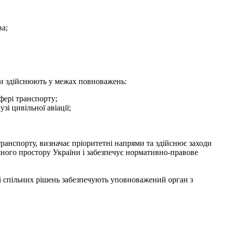
ва;
їни здійснюють у межах повноважень:
фері транспорту;
і цивільної авіації;
ранспорту, визначає пріоритетні напрями та здійснює заходи
яного простору України і забезпечує нормативно-правове
ві спільних рішень забезпечують уповноважений орган з