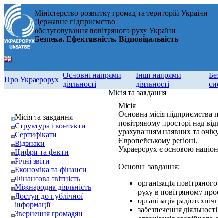
Міністерство розвитку громад та територій України
Державне підприємство
обслуговування повітряного руху України
Безпека. Ефективність. Відповідальність
Основні напрями
Інші напрями
Бе
Про Украерорух
діяльності
діяльності
си
Місія та завдання
Місія
Основна місія підприємства п
Місія та завдання
повітряному просторі над від
Структура і контакти
урахуванням наявних та очіку
Сертифікати
Європейському регіоні.
Відзнаки
Украерорух є основою націона
Цифри та факти
Річні звіти
Основні завдання:
Економіка та фінанси
Фінансова звітність
організація повітряного
Міжнародна діяльність
руху в повітряному про
Доступ до публічної
організація радіотехні
інформації
забезпечення діяльності
Звернення громадян