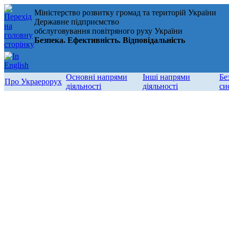
Міністерство розвитку громад та територій України
Державне підприємство
обслуговування повітряного руху України
Безпека. Ефективність. Відповідальність
Основні напрями
Інші напрями
Бе
Про Украерорух
діяльності
діяльності
си