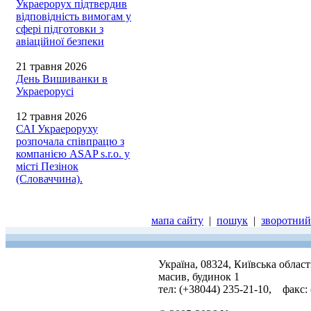
Украерорух підтвердив
відповідність вимогам у
сфері підготовки з
авіаційної безпеки
21 травня 2026
День Вишиванки в
Украерорусі
12 травня 2026
САІ Украероруху
розпочала співпрацю з
компанією ASAP s.r.o. у
місті Пезінок
(Словаччина).
мапа сайту
|
пошук
|
зворотний 
Україна, 08324, Київська облас
масив, будинок 1
тел: (+38044) 235-21-10, факс: