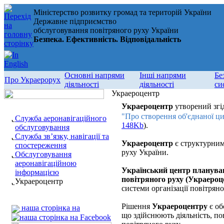
Міністерство розвитку громад та територій України
Державне підприємство
обслуговування повітряного руху України
Безпека. Ефективність. Відповідальність
Основні напрями
Інші напрями
Бе
Про Украерорух
діяльності
діяльності
си
Украероцентр
Украероцентр
утворений згі
"Про створення об'єднаної ци
Служба аеронавігаційного
148Kb
).
обслуговування
Служба зв’язку, навігації та
Украероцентр
є структурним
спостереження
руху України.
Обслуговування
аеронавігаційною
Український центр планува
інформацією
повітряного руху (Украероц
Украероцентр
системи організації повітряно
Рішення
Украероцентру
є об
наша сторінка на
що здійснюють діяльність, по