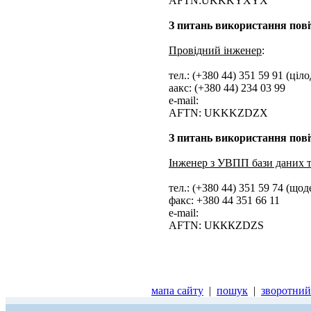
AFTN:UKKKYXYX
З питань використання пові
Провідний інженер
:
тел.: (+380 44) 351 59 91 (ціл
aакс: (+380 44) 234 03 99
e-mail:
AFTN: UKKKZDZX
З питань використання пові
Інженер з УВПП бази даних 
тел.: (+380 44) 351 59 74 (що
факс: +380 44 351 66 11
е-mail:
AFTN: UКККZDZS
мапа сайту
|
пошук
|
зворотний 