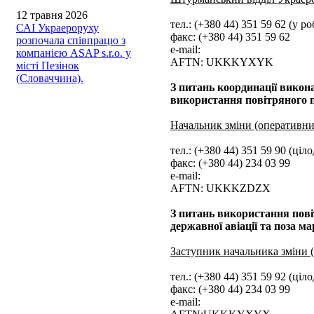
12 травня 2026
тел.: (+380 44) 351 59 62 (у ро
САІ Украероруху
факс: (+380 44) 351 59 62
розпочала співпрацю з
e-mail:
компанією ASAP s.r.o. у
AFTN: UKKKYXYK
місті Пезінок
(Словаччина).
З питань координації викон
використання повітряного 
Начальник зміни (оперативн
тел.: (+380 44) 351 59 90 (ціл
факс: (+380 44) 234 03 99
e-mail:
AFTN: UKKKZDZX
З питань використання пові
державної авіації та поза
Заступник начальника зміни 
тел.: (+380 44) 351 59 92 (ціл
факс: (+380 44) 234 03 99
e-mail: