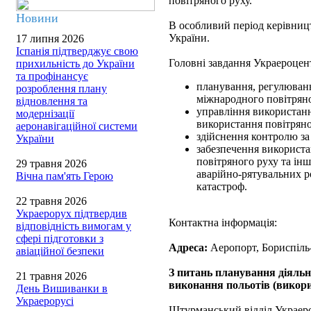
повітряного руху.
Новини
В особливий період керівни
України.
17 липня 2026
Іспанія підтверджує свою
Головні завдання Украероцен
прихильність до України
та профінансує
планування, регулюванн
розроблення плану
міжнародного повітряно
відновлення та
управління використанн
модернізації
використання повітряно
аеронавігаційної системи
здійснення контролю за
України
забезпечення використа
повітряного руху та ін
29 травня 2026
аварійно-рятувальних ро
Вічна пам'ять Герою
катастроф.
22 травня 2026
Украерорух підтвердив
Контактна інформація:
відповідність вимогам у
сфері підготовки з
Адреса:
Аеропорт, Бориспіль-
авіаційної безпеки
З питань планування діяльн
21 травня 2026
виконання польотів (викори
День Вишиванки в
Украерорусі
Штурманський відділ Украер