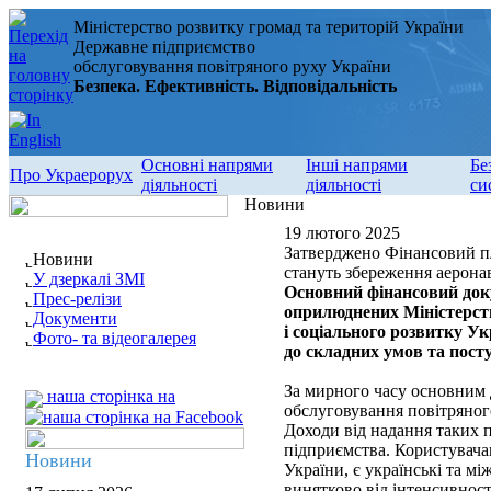
Міністерство розвитку громад та територій України
Державне підприємство
обслуговування повітряного руху України
Безпека. Ефективність. Відповідальність
Основні напрями
Інші напрями
Бе
Про Украерорух
діяльності
діяльності
си
Новини
19 лютого 2025
Затверджено Фінансовий пл
Новини
стануть збереження аерона
У дзеркалі ЗМІ
Основний фінансовий док
Прес-релізи
оприлюднених Міністерст
Документи
і соціального розвитку Ук
Фото- та відеогалерея
до складних умов та пост
За мирного часу основним 
наша сторінка на
обслуговування повітряного
Доходи від надання таких п
підприємства. Користувача
Новини
України, є українські та м
винятково від інтенсивност