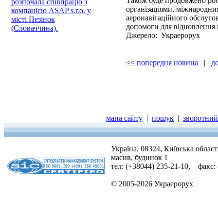
Також буде продовжено ро
розпочала співпрацю з
організаціями, міжнародни
компанією ASAP s.r.o. у
аеронавігаційного обслуго
місті Пезінок
допомоги для відновлення
(Словаччина).
Джерело: Украерорух
<< попередня новина
|
д
мапа сайту
|
пошук
|
зворотний 
Україна, 08324, Київська облас
масив, будинок 1
тел: (+38044) 235-21-10, факс:
© 2005-2026 Украерорух