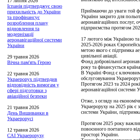
17 липня 2026
Іспанія підтверджує свою
Приймаючи до уваги той фа
прихильність до України
України закрито для польот
та профінансує
аеронавігаційних послуг, 
розроблення плану
підприємства протягом 202
відновлення та
модернізації
17 лютого між Україною т
аеронавігаційної системи
2025-2026 роках Європейсь
України
метою якого є підтримка ае
цивільної авіації.
29 травня 2026
Фонд добровільної аеронав
Вічна пам'ять Герою
року та фінансується краї
В Україні Фонд є ключовим
22 травня 2026
обслуговування Украерорух
Украерорух підтвердив
Протягом 2023 та 2024 рок
відповідність вимогам у
аеронавігаційної системи У
сфері підготовки з
авіаційної безпеки
Отже, з огляду на економі
Украероруху на 2025 рік є 
21 травня 2026
системи України, підтримка
День Вишиванки в
Украерорусі
Протягом 2025 року важлив
повоєнного поетапного від
12 травня 2026
просторі України.
САІ Украероруху