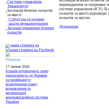
Інспекція безпеки польотів та
Системи управління
впровадження та підтримку п
Украероруху
системи управління (ІСУ). В 
Інспекція безпеки польотів
польотів та якості відповідає
та якості
польотів та якістю.
Структура та основні
засади функціонування
Детальніше
Загальні показники безпеки
польотів
наша сторінка на
Новини
17 липня 2026
Іспанія підтверджує свою
прихильність до України
та профінансує
розроблення плану
відновлення та
модернізації
аеронавігаційної системи
України