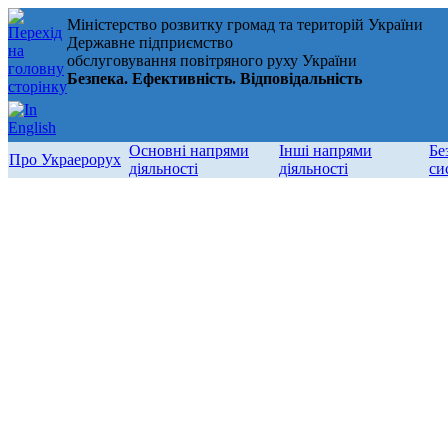
Міністерство розвитку громад та територій України
Державне підприємство
обслуговування повітряного руху України
Безпека. Ефективність. Відповідальність
Основні напрями
Інші напрями
Бе
Про Украерорух
діяльності
діяльності
си