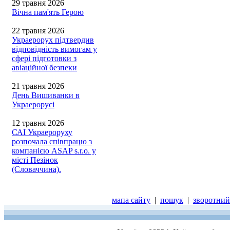
29 травня 2026
Вічна пам'ять Герою
22 травня 2026
Украерорух підтвердив
відповідність вимогам у
сфері підготовки з
авіаційної безпеки
21 травня 2026
День Вишиванки в
Украерорусі
12 травня 2026
САІ Украероруху
розпочала співпрацю з
компанією ASAP s.r.o. у
місті Пезінок
(Словаччина).
мапа сайту
|
пошук
|
зворотний 