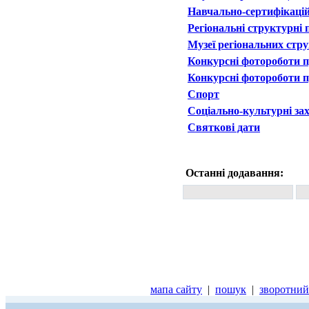
Навчально-сертифікаці
Регіональні структурні 
Музеї регіональних стру
Конкурсні фотороботи п
Конкурсні фотороботи п
Спорт
Соціально-культурні за
Святкові дати
Останні додавання:
мапа сайту
|
пошук
|
зворотний 