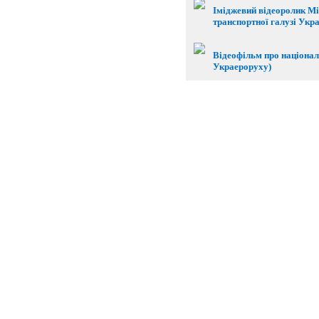
Іміджевий відеоролик Мі
транспортної галузі Укр
Відеофільм про націонал
Украероруху)