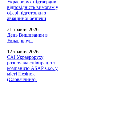
Украерорух підтвердив
відповідність вимогам у
сфері підготовки з
авіаційної безпеки
21 травня 2026
День Вишиванки в
Украерорусі
12 травня 2026
САІ Украероруху
розпочала співпрацю з
компанією ASAP s.r.o. у
місті Пезінок
(Словаччина).