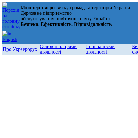
Міністерство розвитку громад та територій України
Державне підприємство
обслуговування повітряного руху України
Безпека. Ефективність. Відповідальність
Основні напрями
Інші напрями
Бе
Про Украерорух
діяльності
діяльності
си