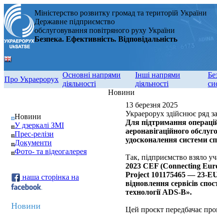
Міністерство розвитку громад та територій України
Державне підприємство
обслуговування повітряного руху України
Безпека. Ефективність. Відповідальність
Основні напрями
Інші напрями
Бе
Про Украерорух
діяльності
діяльності
си
Новини
13 березня 2025
Украерорух здійснює ряд з
Новини
Для підтримання операцій
У дзеркалі ЗМІ
аеронавігаційного обслуго
Прес-релізи
удосконалення системи сп
Документи
Фото- та відеогалерея
Так, підприємство взяло уч
2023 CEF (Connecting Europ
Project 101175465 — 23-
наша сторінка на
відновлення сервісів спо
технології ADS-B».
Новини
Цей проєкт передбачає про