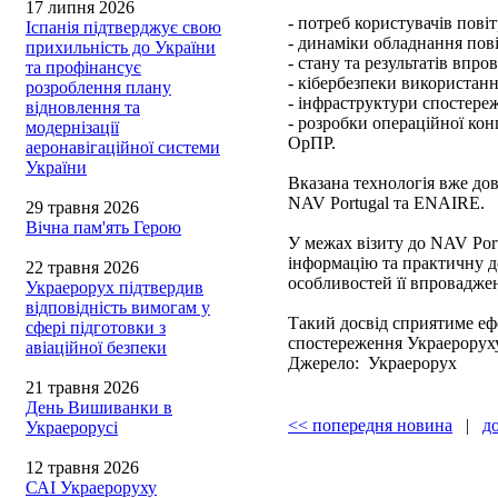
17 липня 2026
- потреб користувачів пові
Іспанія підтверджує свою
- динаміки обладнання пов
прихильність до України
- стану та результатів впр
та профінансує
- кібербезпеки використанн
розроблення плану
- інфраструктури спостере
відновлення та
- розробки операційної кон
модернізації
ОрПР.
аеронавігаційної системи
України
Вказана технологія вже дов
NAV Portugal та ENAIRE.
29 травня 2026
Вічна пам'ять Герою
У межах візиту до NAV Por
інформацію та практичну д
22 травня 2026
особливостей її впровадже
Украерорух підтвердив
відповідність вимогам у
Такий досвід сприятиме еф
сфері підготовки з
спостереження Украероруху 
авіаційної безпеки
Джерело: Украерорух
21 травня 2026
День Вишиванки в
<< попередня новина
|
д
Украерорусі
12 травня 2026
САІ Украероруху