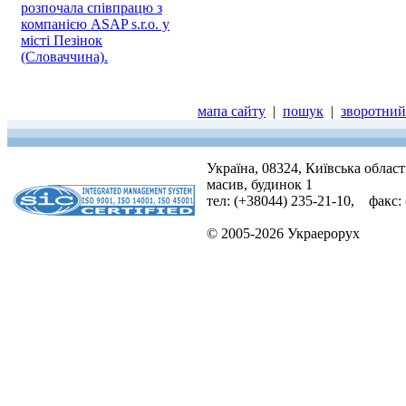
розпочала співпрацю з
компанією ASAP s.r.o. у
місті Пезінок
(Словаччина).
мапа сайту
|
пошук
|
зворотний 
Україна, 08324, Київська облас
масив, будинок 1
тел: (+38044) 235-21-10, факс:
© 2005-2026 Украерорух