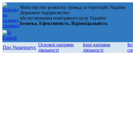
Міністерство розвитку громад та територій України
Державне підприємство
обслуговування повітряного руху України
Безпека. Ефективність. Відповідальність
Основні напрями
Інші напрями
Бе
Про Украерорух
діяльності
діяльності
си