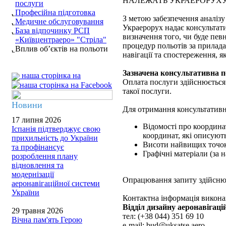
НАЛЕЖАТЬ УКРАЕРОРУХ
послуги
Професійна підготовка
З метою забезпечення аналізу 
Медичне обслуговування
Украерорух надає консультати
База відпочинку РСП
визначення того, чи буде пе
«Київцентраеро» "Стріла"
процедур польотів за прилада
Вплив об’єктів на польоти
навігації та спостереження, я
Зазначена консультативна по
наша сторінка на
Оплата послуги здійснюється 
такої послуги.
Новини
Для отримання консультативно
17 липня 2026
Відомості про координа
Іспанія підтверджує свою
координат, які описуют
прихильність до України
Висоти найвищих точок 
та профінансує
Графічні матеріали (за н
розроблення плану
відновлення та
модернізації
Опрацювання запиту здійснює
аеронавігаційної системи
України
Контактна інформація виконав
Відділ дизайну аеронавігаці
29 травня 2026
тел: (+38 044) 351 69 10
Вічна пам'ять Герою
e-mail: bud@uksatse.aero