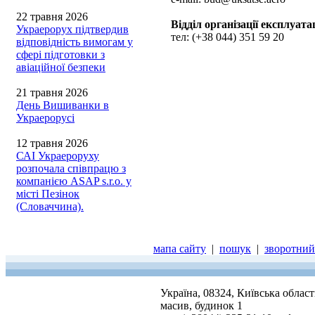
22 травня 2026
Відділ організації експлуата
Украерорух підтвердив
тел: (+38 044) 351 59 20
відповідність вимогам у
сфері підготовки з
авіаційної безпеки
21 травня 2026
День Вишиванки в
Украерорусі
12 травня 2026
САІ Украероруху
розпочала співпрацю з
компанією ASAP s.r.o. у
місті Пезінок
(Словаччина).
мапа сайту
|
пошук
|
зворотний 
Україна, 08324, Київська облас
масив, будинок 1