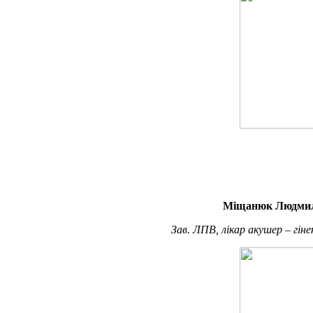
Міщанюк Людмил
Зав. ЛПВ, лікар акушер – гіне