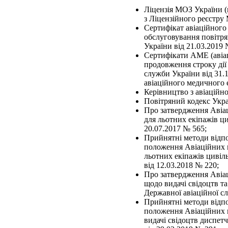
Ліцензія МОЗ України (
з Ліцензійного реєстру 
Сертифікат авіаційног
обслуговування повітря
України від 21.03.2019 
Сертифікати АМЕ (авіац
продовження строку дії
служби України від 31.1
авіаційного медичного 
Керівництво з авіаційн
Повітряний кодекс Укра
Про затвердження Авіац
для льотних екіпажів ци
20.07.2017 № 565;
Прийнятні методи відпо
положення Авіаційних п
льотних екіпажів цивіль
від 12.03.2018 № 220;
Про затвердження Авіац
щодо видачі свідоцтв та
Державної авіаційної с
Прийнятні методи відпо
положення Авіаційних п
видачі свідоцтв диспет