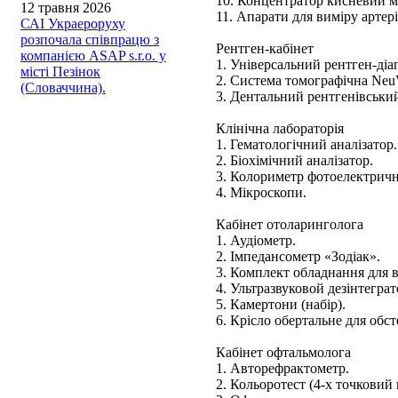
10. Концентратор кисневий 
12 травня 2026
11. Апарати для виміру артер
САІ Украероруху
розпочала співпрацю з
Рентген-кабінет
компанією ASAP s.r.o. у
1. Універсальний рентген-ді
місті Пезінок
2. Система томографічна NeuV
(Словаччина).
3. Дентальний рентгенівський
Клінічна лабораторія
1. Гематологічний аналізатор.
2. Біохімічний аналізатор.
3. Колориметр фотоелектрич
4. Мікроскопи.
Кабінет отоларинголога
1. Аудіометр.
2. Імпедансометр «Зодіак».
3. Комплект обладнання для 
4. Ультразвуковой дезінтеграт
5. Камертони (набір).
6. Крісло обертальне для обс
Кабінет офтальмолога
1. Авторефрактометр.
2. Кольоротест (4-х точковий