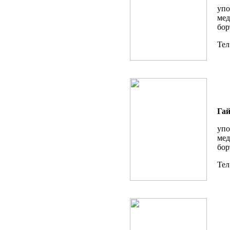
упо
мед
бор
Тел
Гай
упо
мед
бор
Тел