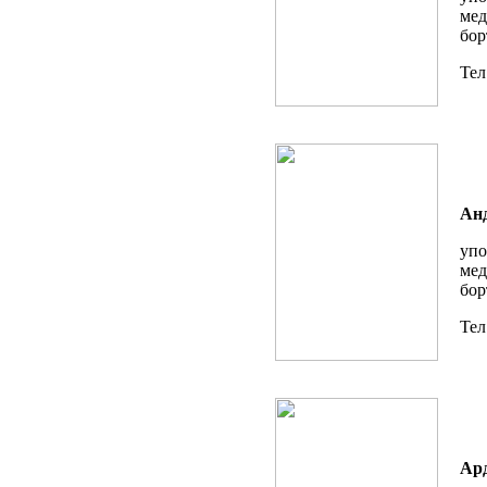
мед
бор
Тел
Анд
упо
мед
бор
Тел
Ар