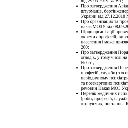
від 29.03.2019 № 391;
Про затвердження Авіац
штурманів, бортінженер
України від 27.12.2018 
Про організацію та про
наказ МОЗУ від 08.09.2
Щодо організації прове
окремих професій, вироб
населення і може призв
280;
Про затвердження Поря
оглядів, у тому числі 
№ 651;
Про затвердження Перелі
професій, служби) з ос
періодичному психіатри
та позачергових психіа
речовин Наказ МОЗ Укра
Перелік медичних псих
(робіт, професій, служ
оточуючих, постанова К