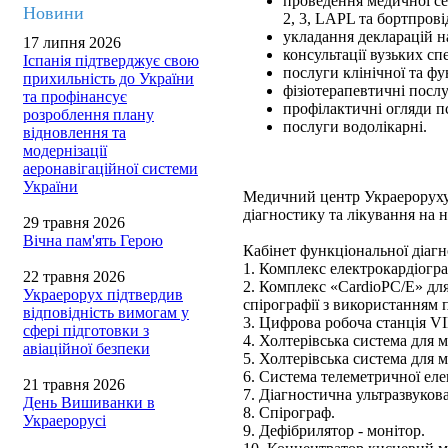
проведення медичної сер
Новини
2, 3, LAPL та бортпрові
укладання декларацій н
17 липня 2026
консультації вузьких спе
Іспанія підтверджує свою
послуги клінічної та фу
прихильність до України
фізіотерапевтичні послу
та профінансує
профілактичні огляди п
розроблення плану
послуги водолікарні.
відновлення та
модернізації
аеронавігаційної системи
України
Медичний центр Украероруху
діагностику та лікування на 
29 травня 2026
Вічна пам'ять Герою
Кабінет функціональної діаг
1. Комплекс електрокардіогр
22 травня 2026
2. Комплекс «CardioPC/Е» дл
Украерорух підтвердив
спірографії з використання
відповідність вимогам у
3. Цифрова робоча станція V
сфері підготовки з
4. Холтерівська система для 
авіаційної безпеки
5. Холтерівська система для 
6. Система телеметричної еле
21 травня 2026
7. Діагностична ультразвуков
День Вишиванки в
8. Спірограф.
Украерорусі
9. Дефібрилятор - монітор.