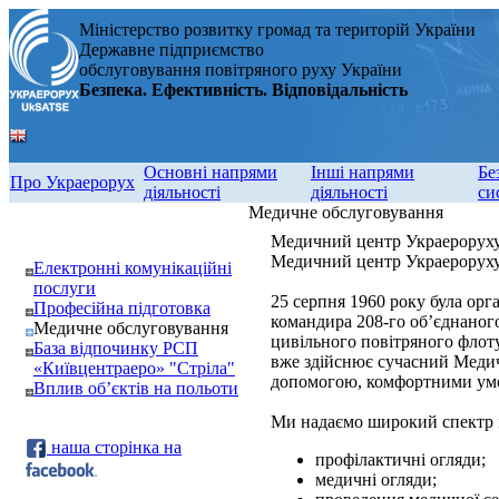
Міністерство розвитку громад та територій України
Державне підприємство
обслуговування повітряного руху України
Безпека. Ефективність. Відповідальність
Основні напрями
Інші напрями
Бе
Про Украерорух
діяльності
діяльності
си
Медичне обслуговування
Медичний центр Украерорух
Медичний центр Украероруху -
Електронні комунікаційні
послуги
25 серпня 1960 року була орг
Професійна підготовка
командира 208-го об’єднаного
Медичне обслуговування
цивільного повітряного флоту
База відпочинку РСП
вже здійснює сучасний Медич
«Київцентраеро» "Стріла"
допомогою, комфортними умо
Вплив об’єктів на польоти
Ми надаємо широкий спектр 
наша сторінка на
профілактичні огляди;
медичні огляди;