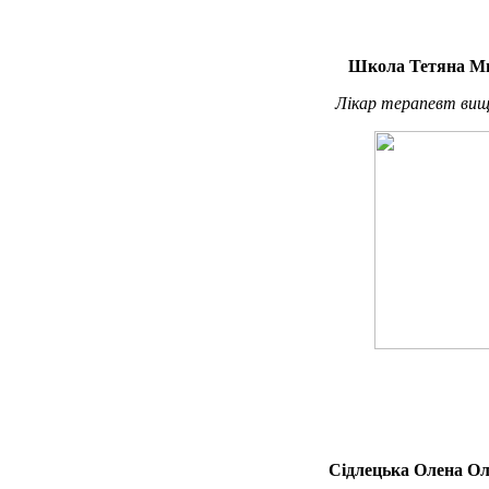
Школа Тетяна М
Лікар терапевт вищо
Сідлецька Олена Ол