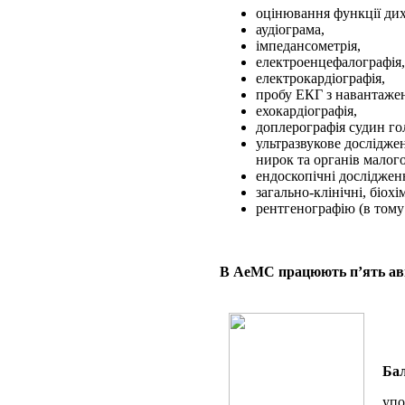
оцінювання функції ди
аудіограма,
імпедансометрія,
електроенцефалографія,
електрокардіографія,
пробу ЕКГ з навантаже
ехокардіографія,
доплерографія судин гол
ультразвукове дослідже
нирок та органів малого
ендоскопічні досліджен
загально-клінічні, біохі
рентгенографію (в тому
В АеМС працюють п’ять аві
Бал
упо