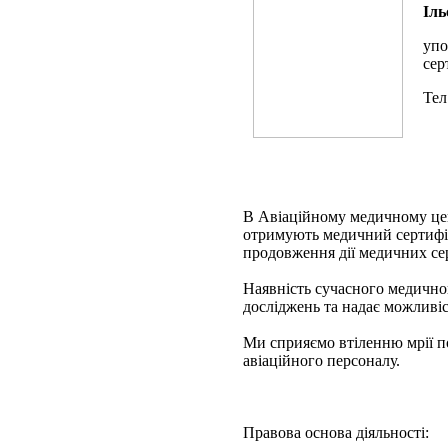
Іль
упо
сер
Тел
В Авіаційному медичному цен
отримують медичний сертифіка
продовження дії медичних сер
Наявність сучасного медично
досліджень та надає можливіс
Ми сприяємо втіленню мрії по
авіаційного персоналу.
Правова основа діяльності: