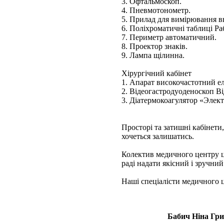
3. Офтальмоскоп.
4. Пневмотонометр.
5. Прилад для вимірювання в
6. Поліхроматичні таблиці Ра
7. Периметр автоматичний.
8. Проектор знаків.
9. Лампа щілинна.
Хірургічний кабінет
1. Апарат високочастотний е
2. Відеогастродуоденоскоп В
3. Діатермокоагулятор «Элек
Просторі та затишні кабінети
хочеться залишатись.
Колектив медичного центру це
раді надати якісний і зручни
Наші спеціалісти медичного 
Бабич Ніна Гри