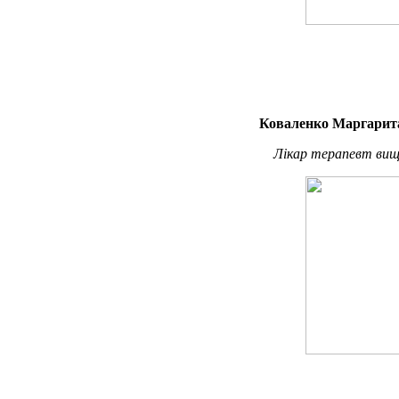
Коваленко Маргарита
Лікар терапевт вищо