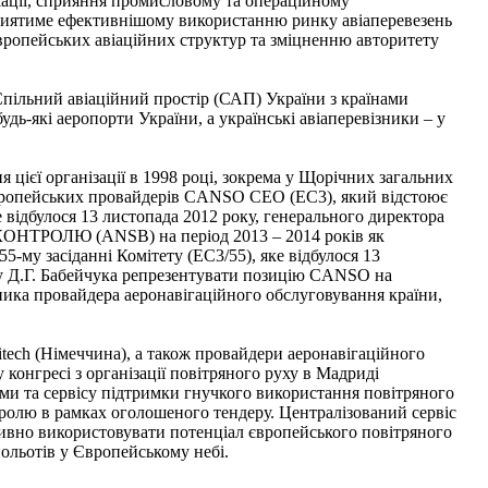
віації, сприяння промисловому та операційному
приятиме ефективнішому використанню ринку авіаперевезень
Європейських авіаційних структур та зміцненню авторитету
Спільний авіаційний простір (САП) України з країнами
дь-які аеропорти України, а українські авіаперевізники – у
цієї організації в 1998 році, зокрема у Щорічних загальних
Європейських провайдерів CANSO CEO (EC3), який відстоює
ке відбулося 13 листопада 2012 року, генерального директора
РОКОНТРОЛЮ (ANSB) на період 2013 – 2014 років як
-му засіданні Комітету (EC3/55), яке відбулося 13
у Д.Г. Бабейчука репрезентувати позицію CANSO на
ка провайдера аеронавігаційного обслуговування країни,
itech (Німеччина), а також провайдери аеронавігаційного
конгресі з організації повітряного руху в Мадриді
ми та сервісу підтримки гнучкого використання повітряного
тролю в рамках оголошеного тендеру. Централізований сервіс
ивно використовувати потенціал європейського повітряного
ольотів у Європейському небі.