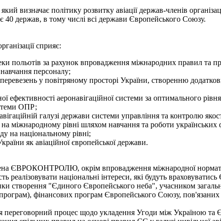
й визначає політику розвитку авіації держав-членів організаці
 є 40 держав, в тому числі всі держави Європейського Союзу.
рганізації сприяє:
ки польотів за рахунок впровадження міжнародних правил та про
 навчання персоналу;
аперевезень у повітряному просторі України, створенню додатков
ї ефективності аеронавігаційної системи за оптимального рівня 
стеми ОПР;
вігаційній галузі держави системи управління та контролю якост
и на міжнародному рівні шляхом навчання та роботи українськи
у на національному рівні;
країни як авіаційної європейської держави.
ена ЄВРОКОНТРОЛЮ, окрім впровадження міжнародної нормативно
сть реалізовувати національні інтереси, які будуть враховува
тики створення "Єдиного Європейського неба", учасником загаль
рограм), фінансових програм Європейського Союзу, пов'язаних
ся переговорний процес щодо укладення Угоди між Україною та Є