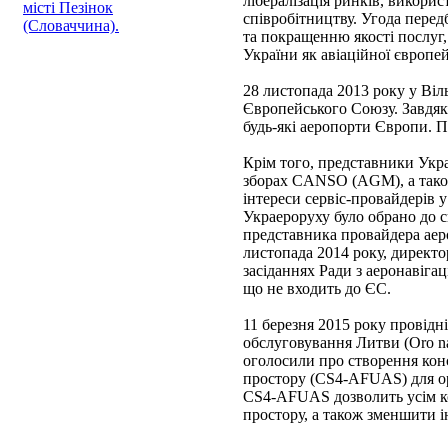
лібералізація ринків, викори
місті Пезінок
співробітництву. Угода пере
(Словаччина).
та покращенню якості послуг,
України як авіаційної європе
28 листопада 2013 року у Віл
Європейського Союзу. Завдяки
будь-які аеропорти Європи. П
Крім того, представники Укра
зборах CANSO (AGM), а тако
інтереси сервіс-провайдерів у
Украероруху було обрано до 
представника провайдера аеро
листопада 2014 року, директ
засіданнях Ради з аеронаві
що не входить до ЄС.
11 березня 2015 року провідн
обслуговування Литви (Oro na
оголосили про створення кон
простору (CS4-AFUAS) для орг
CS4-AFUAS дозволить усім ко
простору, а також зменшити і