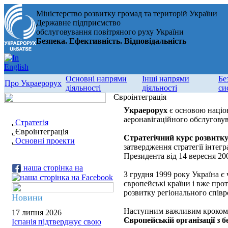
Міністерство розвитку громад та територій України
Державне підприємство
обслуговування повітряного руху України
Безпека. Ефективність. Відповідальність
Основні напрями
Інші напрями
Бе
Про Украерорух
діяльності
діяльності
си
Євроінтеграція
Украерорух
є основою націон
аеронавігаційного обслуговув
Стратегія
Євроінтеграція
Стратегічний курс розвитку
Основні проекти
затвердження стратегії інте
Президента від 14 вересня 20
наша сторінка на
З грудня 1999 року Україна є
європейські країни і вже про
розвитку регіонального співро
Новини
Наступним важливим кроком н
17 липня 2026
Європейській організації з
Іспанія підтверджує свою