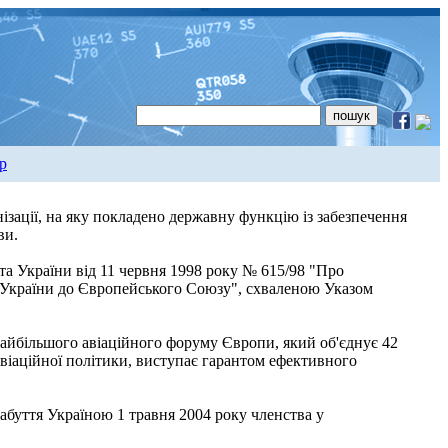
р
ізації, на яку покладено державну функцію із забезпечення
ви.
а України від 11 червня 1998 року № 615/98 "Про
ї України до Європейського Союзу", схваленою Указом
айбільшого авіаційного форуму Європи, який об'єднує 42
 авіаційної політики, виступає гарантом ефективного
абуття Україною 1 травня 2004 року членства у