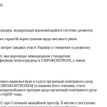
ї.
цедур, модернізації аеронавігаційної системи, розвитку
их гарантій користувачам щодо високого рівня
витрат завдяки участі України у створенні та розвитку
і, яка відповідає міжнародним стандартам;
х фахівців безпосередньо в ЄВРОКОНТРОЛІ, а також
-правової бази в галузі організації повітряного руху,
тись ЄВРОКОНТРОЛЕМ та іншими його членами, стати
ноєвропейських програм щодо організації повітряного руху
 з ОрПР тощо.
С про Спільний авіаційний простір. Її метою є поступова