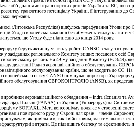
стання спільних правил на основі правил ЄС у галузі цивільної а
дбачає об’єднання авіатранспортних ринків України та ЄС, що с
 розвитку транзитного потенціалу України, її інтегруванню до 
йської держави.
ьнюсі (Литовська Республіка) відбулось парафування Угоди про 
 цій Угоді європейські компанії без обмежень зможуть літати у бу
ланується, що Угоду буде підписано до кінця 2014 року.
ероруху беруть активну участь у роботі CANSO з часу заснування 
ж у засіданнях регіонального Комітету вищих посадових осіб 
 європейському регіоні. На 49-му засіданні Комітету (EC3/49), я
складу делегації Ради з аеронавігаційного обслуговування ЄВ
навігаційного обслуговування країни, що не входить до ЄС. На 55
ор європейського офісу CANSO номінував директора Украерорух
гаційного обслуговування ЄВРОКОНТРОЛЮ (ANSB), як представни
і виробники аеронавігаційного обладнання – Indra (Іспанія) та Av
vigacija), Польщі (PANSA) та України (Украерорух) на Світовому 
сорціуму SOFIAXL. Мета консорціуму полягає у створенні систе
анізації повітряного руху у Європі для країн – членів Єврокон
ристувачам, як цивільним, так і військовим, максимально ефект
нфраструктурні витрати. Це підвищить безпеку та ефективність п