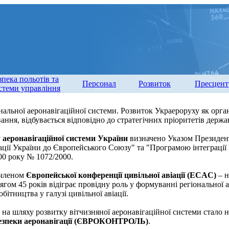
зпека польотів та
Персонал
Розвиток
Пресцент
стеми управління
альної аеронавігаційної системи. Розвиток Украероруху як орган
ання, відбувається відповідно до стратегічних пріоритетів держа
 аеронавігаційної системи України
визначено Указом Президент
грації України до Європейського Союзу" та "Програмою інтеграці
00 року № 1072/2000.
 членом
Європейської конференції цивільної авіації (ECAC)
– н
тягом 45 років відіграє провідну роль у формуванні регіональної
бітництва у галузі цивільної авіації.
а шляху розвитку вітчизняної аеронавігаційної системи стало н
 безпеки аеронавігації (ЄВРОКОНТРОЛЬ)
.