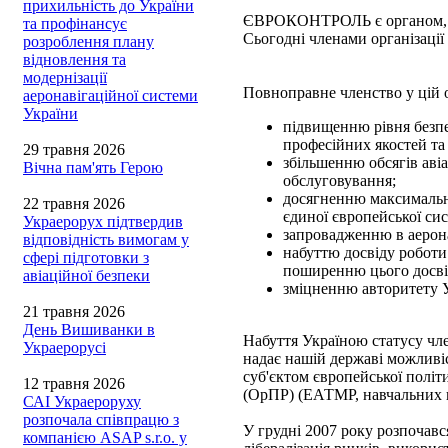
прихильність до України
ЄВРОКОНТРОЛЬ є органом, яки
та профінансує
Сьогодні членами організації
розроблення плану
відновлення та
модернізації
Повноправне членство у цій о
аеронавігаційної системи
України
підвищенню рівня безпе
професійних якостей та
29 травня 2026
збільшенню обсягів аві
Вічна пам'ять Герою
обслуговування;
досягненню максимально
22 травня 2026
єдиної європейської си
Украерорух підтвердив
запровадженню в аерона
відповідність вимогам у
набуттю досвіду робот
сфері підготовки з
поширенню цього досвід
авіаційної безпеки
зміцненню авторитету У
21 травня 2026
День Вишиванки в
Набуття Україною статусу чл
Украерорусі
надає нашій державі можливі
суб'єктом європейської полі
12 травня 2026
(ОрПР) (ЕАТМР, навчальних п
САІ Украероруху
розпочала співпрацю з
У грудні 2007 року розпочав
компанією ASAP s.r.o. у