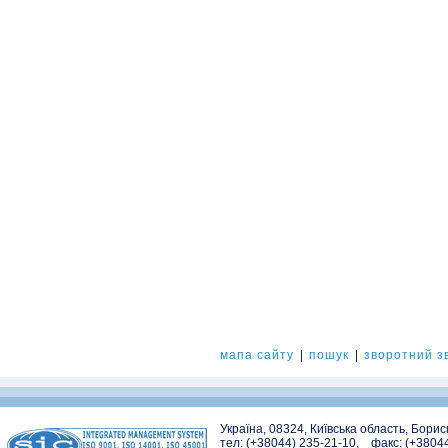
мапа сайту
|
пошук
|
зворотний зв
Україна, 08324, Київська область, Бори
тел: (+38044) 235-21-10, факс: (+3804