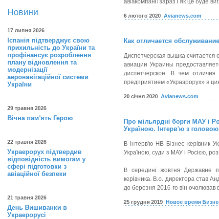
авіакомпанії зараз і як це буде в
Новини
6 лютого 2020
Avianews.com
17 липня 2026
Іспанія підтверджує свою
Как отличается обслуживани
прихильність до України та
профінансує розроблення
Диспетчерская вышка считается 
плану відновлення та
авиации Украины предоставляет
модернізації
диспетчерское. В чем отличия
аеронавігаційної системи
предприятием «Украэрорух» в цик
України
20 січня 2020
Avianews.com
29 травня 2026
Вічна пам'ять Герою
Про мільярдні борги МАУ і Ро
Україною. Інтерв'ю з голово
22 травня 2026
В інтерв'ю НВ Бізнес керівник У
Украерорух підтвердив
Україною, суди з МАУ і Росією, ро
відповідність вимогам у
сфері підготовки з
В середині жовтня Державне пі
авіаційної безпеки
керівника. В.о. директора став Ан
до березня 2016-го він очолював 
21 травня 2026
25 грудня 2019
Новое время Бизне
День Вишиванки в
Украерорусі