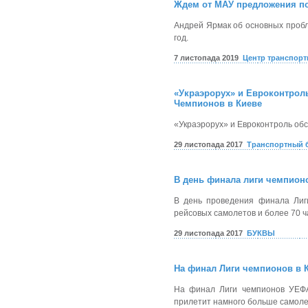
Ждем от МАУ предложения по
Андрей Ярмак об основных пробл
год.
7 листопада 2019
Центр транспорт
«Украэрорух» и Евроконтрол
Чемпионов в Киеве
«Украэрорух» и Евроконтроль об
29 листопада 2017
Транспортный 
В день финала лиги чемпион
В день проведения финала Лиг
рейсовых самолетов и более 70 ч
29 листопада 2017
БУКВЫ
На финал Лиги чемпионов в К
На финал Лиги чемпионов УЕФА
прилетит намного больше самоле