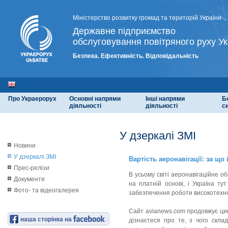
Міністерство розвитку громад та територій України
Державне підприємство
обслуговування повітряного руху Ук
Безпека. Ефективність. Відповідальність
Про Украерорух
Основні напрями
Інші напрями
Б
діяльності
діяльності
с
У дзеркалі ЗМІ
Новини
У дзеркалі ЗМІ
Вартість аеронавігації: за що 
Прес-релізи
В усьому світі аеронавігаційне 
Документи
на платній основі, і Україна ту
Фото- та відеогалерея
забезпечення роботи високотехнол
Сайт avianews.com продовжує цикл
наша сторінка на
дізнаєтеся про те, з чого скла