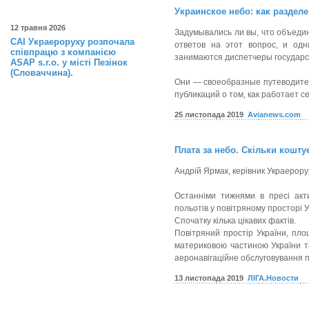
Украинское небо: как раздел
12 травня 2026
Задумывались ли вы, что объединя
САІ Украероруху розпочала
ответов на этот вопрос, и од
співпрацю з компанією
занимаются диспетчеры государс
ASAP s.r.o. у місті Пезінок
(Словаччина).
Они — своеобразные путеводител
публикаций о том, как работает с
25 листопада 2019
Avianews.com
Плата за небо. Скільки кошту
Андрій Ярмак, керівник Украерору
Останніми тижнями в пресі акт
польотів у повітряному просторі У
Спочатку кілька цікавих фактів.
Повітряний простір України, пло
материковою частиною України т
аеронавігаційне обслуговування 
13 листопада 2019
ЛІГА.Новости