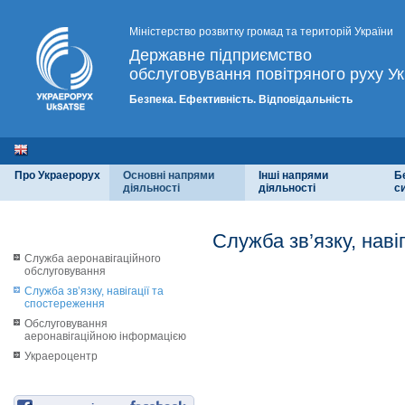
Міністерство розвитку громад та територій України
Державне підприємство
обслуговування повітряного руху Ук
Безпека. Ефективність. Відповідальність
Про Украерорух
Основні напрями
Інші напрями
Б
діяльності
діяльності
с
Служба зв’язку, наві
Служба аеронавігаційного
обслуговування
Служба зв’язку, навігації та
спостереження
Обслуговування
аеронавігаційною інформацією
Украероцентр