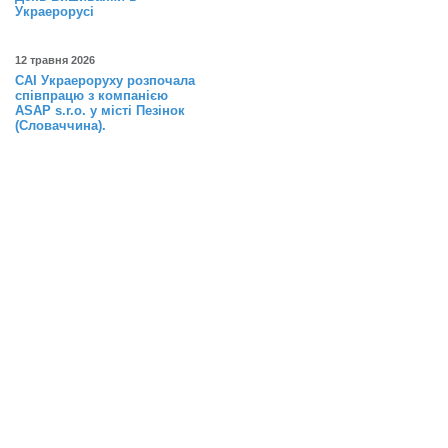
Украерорусі
12 травня 2026
САІ Украероруху розпочала
співпрацю з компанією
ASAP s.r.o. у місті Пезінок
(Словаччина).