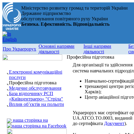
Міністерство розвитку громад та територій України
Державне підприємство
обслуговування повітряного руху України
Безпека. Ефективність. Відповідальність
Основні напрями
Інші напрями
Бе
Про Украерорух
діяльності
діяльності
си
Професійна підготовка
Для організації та здійсненн
система навчальних підрозділі
Електронні комунікаційні
послуги
Навчально-сертифікацій
Професійна підготовка
тренажерні центри регіо
Медичне обслуговування
Харків);
База відпочинку РСП
Центр авіаційної підгот
«Київцентраеро» "Стріла"
Вплив об’єктів на польоти
Украерорух має сертифікат ор
UA.ATCO.TO.0003, виданий 
наша сторінка на
до сертифіката
Документ
).