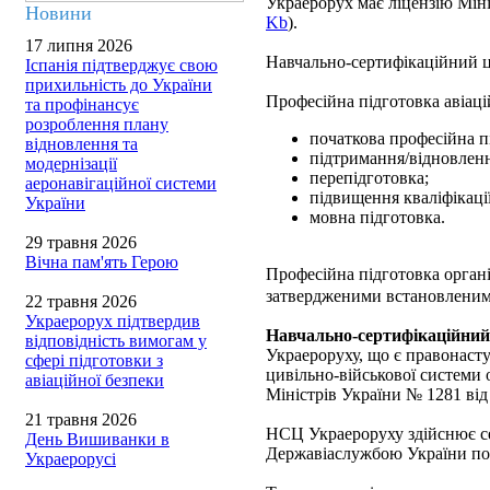
Украерорух має ліцензію Міні
Новини
Kb
).
17 липня 2026
Навчально-сертифікаційний 
Іспанія підтверджує свою
прихильність до України
Професійна підготовка авіац
та профінансує
розроблення плану
початкова професійна п
відновлення та
підтримання/відновлення
модернізації
перепідготовка;
аеронавігаційної системи
підвищення кваліфікації
України
мовна підготовка.
29 травня 2026
Вічна пам'ять Герою
Професійна підготовка органі
затвердженими встановленим
22 травня 2026
Украерорух підтвердив
Навчально-сертифікаційний
відповідність вимогам у
Украероруху, що є правонаст
сфері підготовки з
цивільно-військової системи 
авіаційної безпеки
Міністрів України № 1281 від
21 травня 2026
НСЦ Украероруху здійснює се
День Вишиванки в
Державіаслужбою України п
Украерорусі