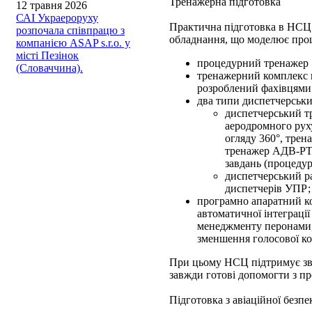
Тренажерна підготовка
12 травня 2026
САІ Украероруху
Практична підготовка в НСЦ 
розпочала співпрацю з
обладнання, що моделює проце
компанією ASAP s.r.o. у
місті Пезінок
процедурний тренажер «R
(Словаччина).
тренажерний комплекс 
розроблений фахівцям
два типи диспетчерськи
диспетчерський т
аеродромного рух
огляду 360°, трен
тренажер АДВ-РТТ
завдань (процедур
диспетчерський р
диспетчерів УПР;
програмно апаратний ко
автоматичної інтеграції
менеджменту перонами, 
зменшення голосової к
При цьому НСЦ підтримує зв'
завжди готові допомогти з пр
Підготовка з авіаційної безпе