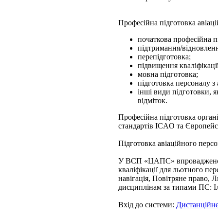
Професійна підготовка авіац
початкова професійна п
підтримання/відновлення
перепідготовка;
підвищення кваліфікації
мовна підготовка;
підготовка персоналу з 
інші види підготовки, я
відміток.
Професійна підготовка органі
стандартів ICAO та Європейс
Підготовка авіаційного пе
У ВСП «ЦАПС» впроваджено с
кваліфікації для льотного пе
навігація, Повітряне право, 
дисциплінам за типами ПС: Іл
Вхід до системи:
Дистанційне