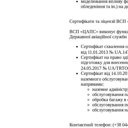
моделювання впливу факт
обледеніння та ін.) на 
Сертифікати та ліцензії ВС
ВСП «ЦАПС» виконує функції 
Державної авіаційної служби
Сертифікат схвалення о
від 11.01.2013 № UA.147
Сертифікат на право зд
підготовку для внесенн
24.05.2017 № UA/TRTO-00
Сертифікат від 14.10.2
наземного обслуговуван
напрямами:
наземне адміністр
обслуговування п
обробка багажу в с
обслуговування по
обслуговування на
Контактний телефон: (+38 044