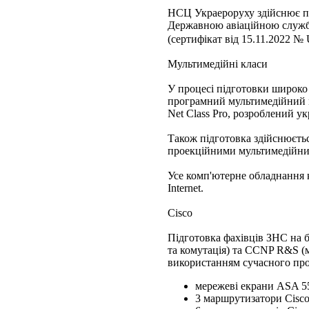
НСЦ Украероруху здійснює під
Державною авіаційною служ
(сертифікат від 15.11.2022 
Мультимедійні класи
У процесі підготовки широко
програмний мультимедійний 
Net Class Pro, розроблений у
Також підготовка здійснюєтьс
проекційними мультимедійни
Усе комп'ютерне обладнання 
Internet.
Cisco
Підготовка фахівців ЗНС на 
та комутація) та CCNP R&S (м
використанням сучасного прог
мережеві екрани ASA 5
3 маршрутизатори Cisco