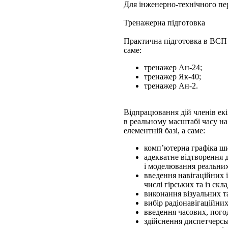
Для інженерно-технічного пе
Тренажерна підготовка
Практична підготовка в ВСП
саме:
тренажер Ан-24;
тренажер Як-40;
тренажер Ан-2.
Відпрацювання дій членів ек
в реальному масштабі часу на
елементній базі, а саме:
комп’ютерна графіка ши
адекватне відтворення д
і моделювання реальни
введення навігаційних і
числі гірських та із ск
виконання візуальних т
вибір радіонавігаційни
введення часових, пого
здійснення диспетчерсь