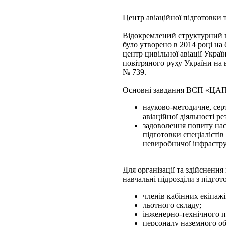
Центр авіаційної підготовки т
Відокремлений структурний п
було утворено в 2014 році н
центр цивільної авіації Укр
повітряного руху України на 
№ 739.
Основні завдання ВСП «ЦА
науково-методичне, сер
авіаційної діяльності р
задоволення попиту насе
підготовки спеціалістів 
невиробничої інфрастр
Для організації та здійснен
навчальні підрозділи з підгот
членів кабінних екіпажі
льотного складу;
інженерно-технічного п
персоналу наземного о