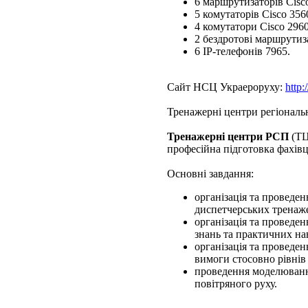
6 маршрутизаторів Cisco
5 комутаторів Cisco 356
4 комутатори Cisco 2960
2 бездротові маршрути
6 ІР-телефонів 7965.
Сайт НСЦ Украероруху:
http:
Тренажерні центри регіональ
Тренажерні центри РСП
(ТЦ
професійна підготовка фахівц
Основні завдання:
організація та проведе
диспетчерських тренаже
організація та проведе
знань та практичних на
організація та проведе
вимоги стосовно рівнів
проведення моделювання
повітряного руху.