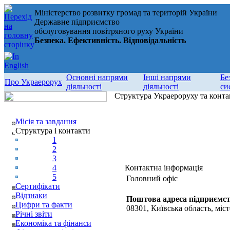
Міністерство розвитку громад та територій України
Державне підприємство
обслуговування повітряного руху України
Безпека. Ефективність. Відповідальність
Основні напрями
Інші напрями
Бе
Про Украерорух
діяльності
діяльності
си
Структура Украероруху та конта
Місія та завдання
Структура і контакти
1
2
3
4
Контактна інформація
5
Головний офіс
Сертифікати
Відзнаки
Поштова адреса підприємст
Цифри та факти
08301, Київська область, міст
Річні звіти
Економіка та фінанси