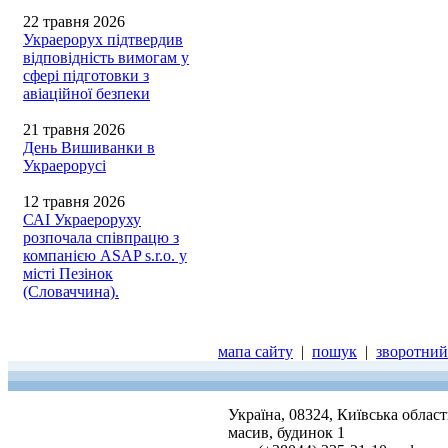
22 травня 2026
Украерорух підтвердив
відповідність вимогам у
сфері підготовки з
авіаційної безпеки
21 травня 2026
День Вишиванки в
Украерорусі
12 травня 2026
САІ Украероруху
розпочала співпрацю з
компанією ASAP s.r.o. у
місті Пезінок
(Словаччина).
мапа сайту
|
пошук
|
зворотний 
Україна, 08324, Київська облас
масив, будинок 1