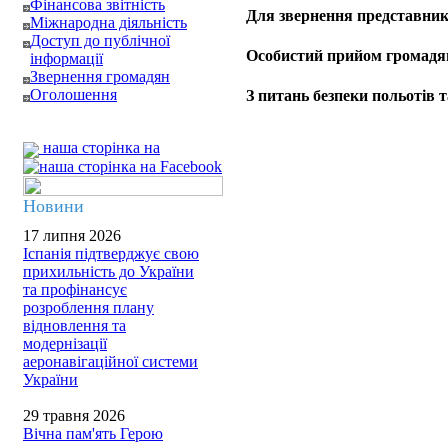
Фінансова звітність
Для звернення представник
Міжнародна діяльність
Доступ до публічної
Особистий прийом громадя
інформації
Звернення громадян
Оголошення
З питань безпеки польотів т
наша сторінка на
Новини
17 липня 2026
Іспанія підтверджує свою
прихильність до України
та профінансує
розроблення плану
відновлення та
модернізації
аеронавігаційної системи
України
29 травня 2026
Вічна пам'ять Герою