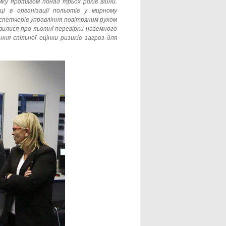
у протягом понад трьох років війни.
і в організації польотів у мирному
испетчерів управління повітряним рухом
вилися про льотні перевірки наземного
ня спільної оцінки ризиків загроз для