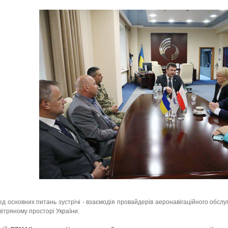
д основних питань зустрічі - взаємодія провайдерів аеронавігаційного обсл
вітряному просторі України.