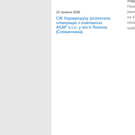
Анд
Наш
укра
12 травня 2026
на б
САІ Украероруху розпочала
співпрацю з компанією
обла
ASAP s.r.o. у місті Пезінок
циві
(Словаччина).