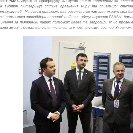
рій ЯРМАК,
директор Украероруху:
«Дякуємо нашим партнерам за підтримк
а зустріч підтверджує спільне прагнення миру та подальшої співпрац
їнському небі. Ми разом працюємо над організацією навчання українських д
азі польського провайдера аеронавігаційного обслуговування PANSA , домо
днання за підтримки наших польських колег та запросили їх до проведен
льної авіації у межах відновлення польотів у повітряному просторі України»
.