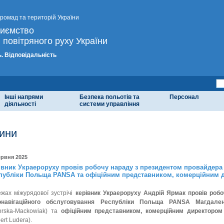
громад та територій України
риємство
 повітряного руху України
. Відповідальність
Інші напрями
Безпека польотів та
Персонал
діяльності
системи управління
ини
ервня 2025
івник Украероруху провів робочу нараду з президентом провайдера
публіки Польща PANSA та офіційним представником, комерційним д
жах міжурядової зустрічі
керівник Украероруху Андрій Ярмак провів роб
онавігаційного обслуговування Республіки Польща PANSA Магдале
orska-Maсkowiak) та
офіційним представником, комерційним директором
ert Ludera).