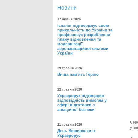
Новини
17 липня 2026
Іспанія підтверджує свою
прихильність до України та
профінансує розроблення
плану відновлення та
модернізації
аеронавігаційної системи
України
29 травня 2026
Вічна пам'ять Герою
22 травня 2026
Украерорух підтвердив
відповідність вимогам у
сфері підготовки з
авіаційної безпеки
Сере
21 травня 2026
у по
День Вишиванки в
Украерорусі