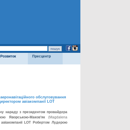
Розвиток
Пресцентр
 аеронавігаційного обслуговування
иректором авіакомпанії LOT
очу нараду з президентом провайдера
ною Яворською-Маков’як
(Magdalena
 авіакомпанії LOT Робертом Лудерою