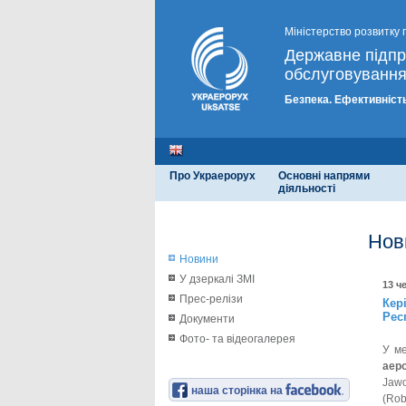
Міністерство розвитку 
Державне підп
обслуговування
Безпека. Ефективність
Про Украерорух
Основні напрями
діяльності
Нов
Новини
У дзеркалі ЗМІ
13 ч
Прес-релізи
Кер
Рес
Документи
Фото- та відеогалерея
У ме
аер
Jaw
наша сторінка на
(Rob