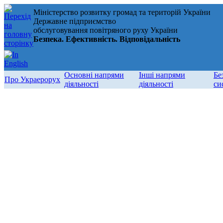
Міністерство розвитку громад та територій України
Державне підприємство
обслуговування повітряного руху України
Безпека. Ефективність. Відповідальність
Основні напрями
Інші напрями
Бе
Про Украерорух
діяльності
діяльності
си