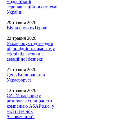
модернізації
аеронавігаційної системи
України
29 травня 2026
Вічна пам'ять Герою
22 травня 2026
Украерорух підтвердив
відповідність вимогам у
сфері підготовки з
авіаційної безпеки
21 травня 2026
День Вишиванки в
Украерорусі
12 травня 2026
САІ Украероруху
розпочала співпрацю з
компанією ASAP s.r.o. у
місті Пезінок
(Словаччина).