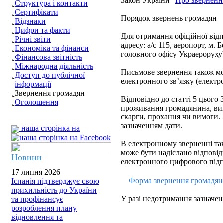
Закон України "
Про зверненн
Структура і контакти
Сертифікати
Порядок звернень громадян
Відзнаки
Цифри та факти
Для отримання офіційної відп
Річні звіти
адресу: а/с 115, аеропорт, м. 
Економіка та фінанси
головного офісу Украероруху)
Фінансова звітність
Міжнародна діяльність
Письмове звернення також мож
Доступ до публічної
електронного зв’язку (електр
інформації
Звернення громадян
Відповідно до статті 5 цього З
Оголошення
проживання громадянина, вик
скарги, прохання чи вимоги.
зазначенням дати.
наша сторінка на
В електронному зверненні так
може бути надіслано відповідь
Новини
електронного цифрового підп
17 липня 2026
Форма звернення громадя
Іспанія підтверджує свою
прихильність до України
У разі недотримання зазначен
та профінансує
розроблення плану
відновлення та