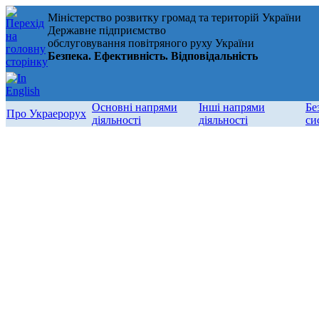
Міністерство розвитку громад та територій України
Державне підприємство
обслуговування повітряного руху України
Безпека. Ефективність. Відповідальність
Основні напрями
Інші напрями
Бе
Про Украерорух
діяльності
діяльності
си