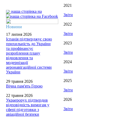
2021
наша сторінка на
Звіти
2022
Новини
Звіти
17 липня 2026
Іспанія підтверджує свою
2023
прихильність до України
та профінансує
Звіти
розроблення плану
відновлення та
2024
модернізації
аеронавігаційної системи
Звіти
України
2025
29 травня 2026
Вічна пам'ять Герою
Звіти
22 травня 2026
2026
Украерорух підтвердив
відповідність вимогам у
Звіти
сфері підготовки з
авіаційної безпеки