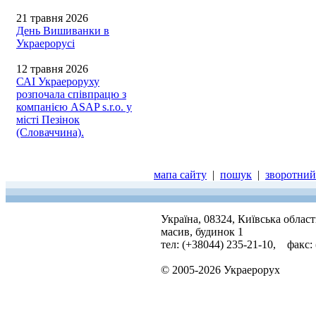
21 травня 2026
День Вишиванки в
Украерорусі
12 травня 2026
САІ Украероруху
розпочала співпрацю з
компанією ASAP s.r.o. у
місті Пезінок
(Словаччина).
мапа сайту
|
пошук
|
зворотний 
Україна, 08324, Київська облас
масив, будинок 1
тел: (+38044) 235-21-10, факс:
© 2005-2026 Украерорух