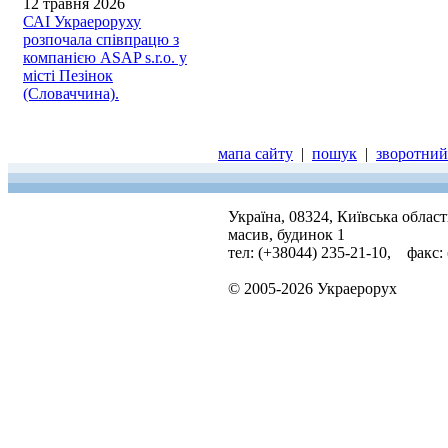
12 травня 2026
САІ Украероруху
розпочала співпрацю з
компанією ASAP s.r.o. у
місті Пезінок
(Словаччина).
мапа сайту
|
пошук
|
зворотний 
Україна, 08324, Київська облас
масив, будинок 1
тел: (+38044) 235-21-10, факс:
© 2005-2026 Украерорух