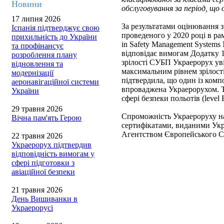
Новини
обслуговування за період, що
17 липня 2026
За результатами оцінювання 
Іспанія підтверджує свою
проведеного у 2020 році в 
прихильність до України
in Safety Management System
та профінансує
відповідає вимогам Додатку 1
розроблення плану
зрілості СУБП Украерорух ув
відновлення та
максимальним рівнем зрілос
модернізації
підтвердила, що один із комп
аеронавігаційної системи
впроваджена Украерорухом. Т
України
сфері безпеки польотів (level 
29 травня 2026
Спроможність Украероруху на
Вічна пам'ять Герою
сертифікатами, виданими Укр
Агентством Європейського Со
22 травня 2026
Украерорух підтвердив
відповідність вимогам у
сфері підготовки з
авіаційної безпеки
21 травня 2026
День Вишиванки в
Украерорусі