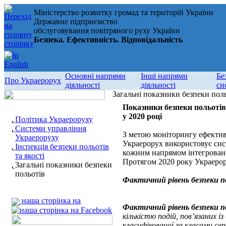
Міністерство розвитку громад та територій України
Державне підприємство
обслуговування повітряного руху України
Безпека. Ефективність. Відповідальність
Основні напрями
Інші напрями
Бе
Про Украерорух
діяльності
діяльності
си
Загальні показники безпеки пол
Показники безпеки польотів
у 2020 році
Політика Украероруху
Системи управління
З метою моніторингу ефективн
Украероруху
Украерорух використовує сист
Інспекція безпеки польотів
кожним напрямом інтегровано
та якості
Протягом 2020 року Украерору
Загальні показники безпеки
польотів
Фактичний рівень безпеки п
наша сторінка на
Фактичний рівень безпеки п
кількістю подій, пов’язаних і
класифікованої за класами сер