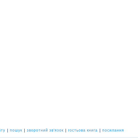
йту
|
пошук
|
зворотний зв'язок
|
гостьова книга
|
посилання