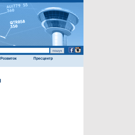
Розвиток
Пресцентр
я