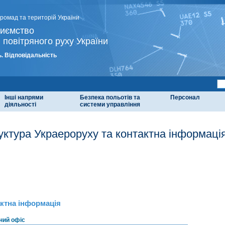
громад та територій України
риємство
 повітряного руху України
. Відповідальність
Інші напрями
Безпека польотів та
Персонал
діяльності
системи управління
уктура Украероруху та контактна інформаці
ктна інформація
ний офіс