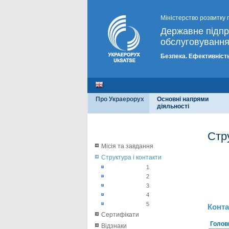
Міністерство розвитку 
Державне підп
обслуговування
Безпека. Ефективність
Про Украерорух
Основні напрями
діяльності
Стр
Місія та завдання
Структура і контакти
1
2
3
4
5
Конта
Сертифікати
Голов
Відзнаки