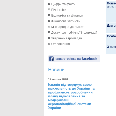
Пошто
Цифри та факти
08301,
Річні звіти
Економіка та фінанси
Фінансова звітність
Для з
Міжнародна діяльність
Доступ до публічної інформації
Особи
Звернення громадян
Оголошення
З пит
наша сторінка на
Новини
17 липня 2026
Іспанія підтверджує свою
прихильність до України та
профінансує розроблення
плану відновлення та
модернізації
аеронавігаційної системи
України