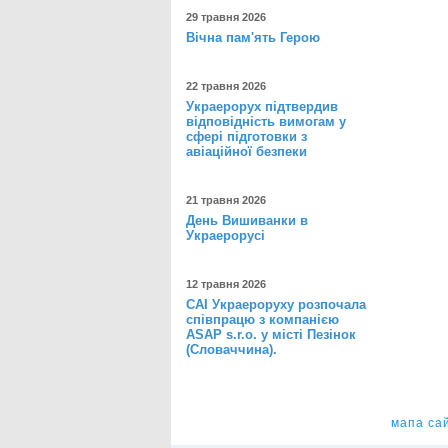
29 травня 2026
Вічна пам'ять Герою
22 травня 2026
Украерорух підтвердив
відповідність вимогам у
сфері підготовки з
авіаційної безпеки
21 травня 2026
День Вишиванки в
Украерорусі
12 травня 2026
САІ Украероруху розпочала
співпрацю з компанією
ASAP s.r.o. у місті Пезінок
(Словаччина).
мапа са