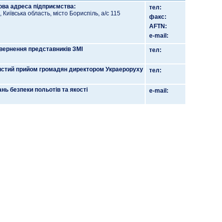
ва адреса підприємства:
тел:
 Київська область, місто Бориспіль, а/с 115
факс:
AFTN:
e-mail:
вернення представників ЗМІ
тел:
стий прийом громадян директором Украероруху
тел:
ань безпеки польотів та якості
e-mail: