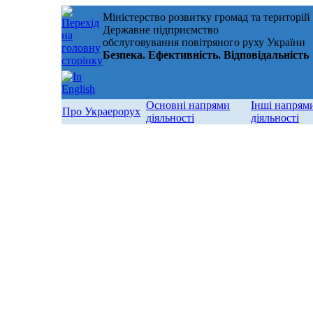
Міністерство розвитку громад та територій
Державне підприємство
обслуговування повітряного руху України
Безпека. Ефективність. Відповідальність
Основні напрями
Інші напрям
Про Украерорух
діяльності
діяльності