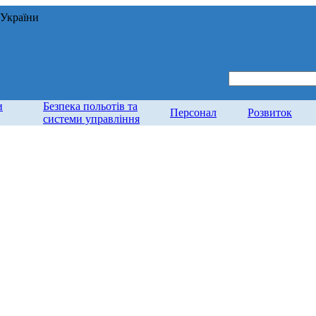
 України
и
Безпека польотів та
Персонал
Розвиток
системи управління