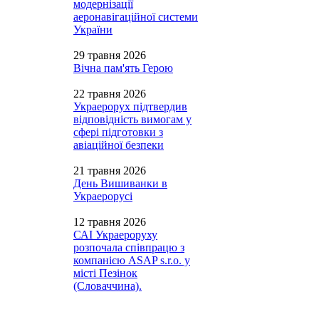
модернізації
аеронавігаційної системи
України
29 травня 2026
Вічна пам'ять Герою
22 травня 2026
Украерорух підтвердив
відповідність вимогам у
сфері підготовки з
авіаційної безпеки
21 травня 2026
День Вишиванки в
Украерорусі
12 травня 2026
САІ Украероруху
розпочала співпрацю з
компанією ASAP s.r.o. у
місті Пезінок
(Словаччина).