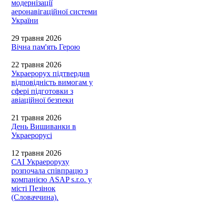
модернізації
аеронавігаційної системи
України
29 травня 2026
Вічна пам'ять Герою
22 травня 2026
Украерорух підтвердив
відповідність вимогам у
сфері підготовки з
авіаційної безпеки
21 травня 2026
День Вишиванки в
Украерорусі
12 травня 2026
САІ Украероруху
розпочала співпрацю з
компанією ASAP s.r.o. у
місті Пезінок
(Словаччина).