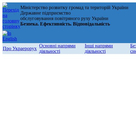
Міністерство розвитку громад та територій України
Державне підприємство
обслуговування повітряного руху України
Безпека. Ефективність. Відповідальність
Основні напрями
Інші напрями
Бе
Про Украерорух
діяльності
діяльності
си