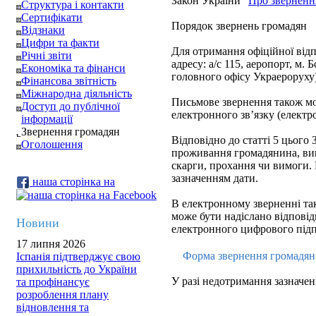
Закон України "
Про зверненн
Структура і контакти
Сертифікати
Порядок звернень громадян
Відзнаки
Цифри та факти
Для отримання офіційної відп
Річні звіти
адресу: а/с 115, аеропорт, м. 
Економіка та фінанси
головного офісу Украероруху)
Фінансова звітність
Міжнародна діяльність
Письмове звернення також мож
Доступ до публічної
електронного зв’язку (електр
інформації
Звернення громадян
Відповідно до статті 5 цього З
Оголошення
проживання громадянина, вик
скарги, прохання чи вимоги.
зазначенням дати.
наша сторінка на
В електронному зверненні так
може бути надіслано відповідь
Новини
електронного цифрового підп
17 липня 2026
Форма звернення громадя
Іспанія підтверджує свою
прихильність до України
У разі недотримання зазначен
та профінансує
розроблення плану
відновлення та