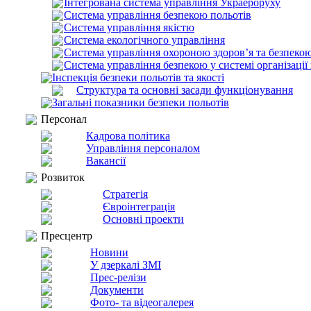
Інтегрована система управління Украероруху
Система управління безпекою польотів
Система управління якістю
Система екологічного управління
Система управління охороною здоров’я та безпекою
Система управління безпекою у системі організації
Інспекція безпеки польотів та якості
Структура та основні засади функціонування
Загальні показники безпеки польотів
Персонал
Кадрова політика
Управління персоналом
Вакансії
Розвиток
Стратегія
Євроінтеграція
Основні проекти
Пресцентр
Новини
У дзеркалі ЗМІ
Прес-релізи
Документи
Фото- та відеогалерея