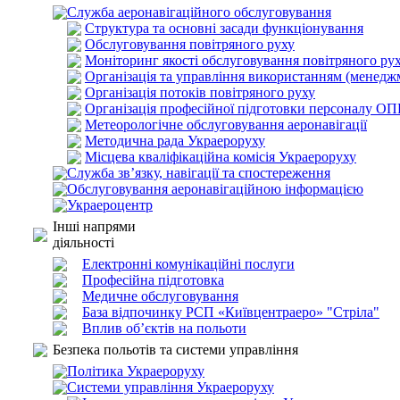
Служба аеронавігаційного обслуговування
Структура та основні засади функціонування
Обслуговування повітряного руху
Моніторинг якості обслуговування повітряного ру
Організація та управління використанням (менедж
Організація потоків повітряного руху
Організація професійної підготовки персоналу О
Метеорологічне обслуговування аеронавігації
Методична рада Украероруху
Місцева кваліфікаційна комісія Украероруху
Служба зв’язку, навігації та спостереження
Обслуговування аеронавігаційною інформацією
Украероцентр
Інші напрями
діяльності
Електронні комунікаційні послуги
Професійна підготовка
Медичне обслуговування
База відпочинку РСП «Київцентраеро» "Стріла"
Вплив об’єктів на польоти
Безпека польотів та системи управління
Політика Украероруху
Системи управління Украероруху