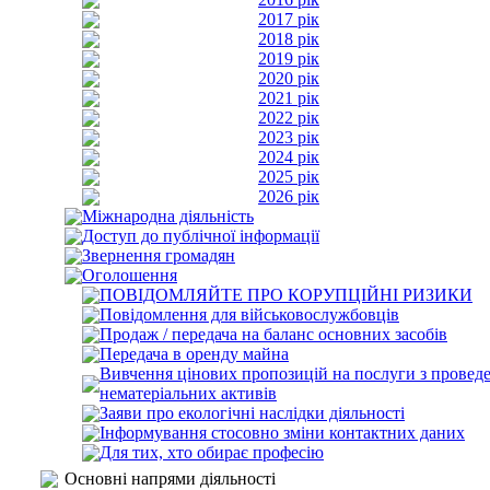
2017 рік
2018 рік
2019 рік
2020 рік
2021 рік
2022 рік
2023 рік
2024 рік
2025 рік
2026 рік
Міжнародна діяльність
Доступ до публічної інформації
Звернення громадян
Оголошення
ПОВІДОМЛЯЙТЕ ПРО КОРУПЦІЙНІ РИЗИКИ
Повідомлення для військовослужбовців
Продаж / передача на баланс основних засобів
Передача в оренду майна
Вивчення цінових пропозицій на послуги з проведе
нематеріальних активів
Заяви про екологічні наслідки діяльності
Інформування стосовно зміни контактних даних
Для тих, хто обирає професію
Основні напрями діяльності