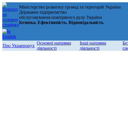
Міністерство розвитку громад та територій України
Державне підприємство
обслуговування повітряного руху України
Безпека. Ефективність. Відповідальність
Основні напрями
Інші напрями
Бе
Про Украерорух
діяльності
діяльності
си