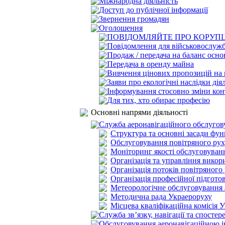
Міжнародна діяльність
Доступ до публічної інформації
Звернення громадян
Оголошення
ПОВІДОМЛЯЙТЕ ПРО КОРУПЦ
Повідомлення для військовослуж
Продаж / передача на баланс осно
Передача в оренду майна
Вивчення цінових пропозицій на п
Заяви про екологічні наслідки дія
Інформування стосовно зміни ко
Для тих, хто обирає професію
Основні напрями діяльності
Служба аеронавігаційного обслугов
Структура та основні засади фу
Обслуговування повітряного рух
Моніторинг якості обслуговуван
Організація та управління вико
Організація потоків повітряного
Організація професійної підгот
Метеорологічне обслуговування а
Методична рада Украероруху
Місцева кваліфікаційна комісія 
Служба зв’язку, навігації та спосте
Обслуговування аеронавігаційною 