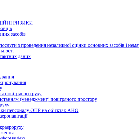
ІЙНІ РИЗИКИ
бовців
вних засобів
ослуги з проведення незалежної оцінки основних засобів і нема
льності
нтактних даних
ування
нкціонування
у
ня повітряного руху
ристанням (менеджмент) повітряного простору
 руху
овки персоналу ОПР на об’єктах АНО
еронавігації
Украероруху
реження
інформацією