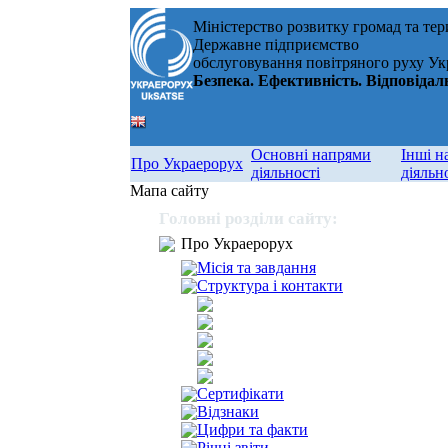
Міністерство розвитку громад та тер
Державне підприємство
обслуговування повітряного руху Ук
Безпека. Ефективність. Відповідал
Основні напрями
Інші н
Про Украерорух
діяльності
діяльн
Мапа сайту
Головні розділи сайту:
Про Украерорух
Місія та завдання
Структура і контакти
Сертифікати
Відзнаки
Цифри та факти
Річні звіти