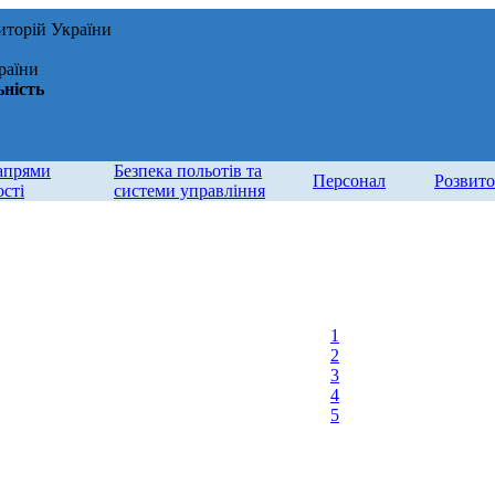
иторій України
раїни
ьність
апрями
Безпека польотів та
Персонал
Розвит
ості
системи управління
1
2
3
4
5