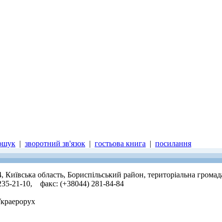
ошук
|
зворотний зв'язок
|
гостьова книга
|
посилання
4, Київська область, Бориспільський район, територіальна громад
 235-21-10, факс: (+38044) 281-84-84
Украерорух