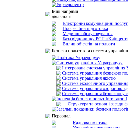
Украероцентр
Інші напрями
діяльності
Електронні комунікаційні послу
Професійна підготовка
Медичне обслуговування
База відпочинку РСП «Київцентр
Вплив об’єктів на польоти
Безпека польотів та системи управлін
Політика Украероруху
Системи управління Украероруху
Інтегрована система управління 
Система управління безпекою по
Система управління якістю
Система екологічного управлінн
Система управління охороною здо
Система управління безпекою у си
Інспекція безпеки польотів та якості
Структура та основні засади 
Загальні показники безпеки польоті
Персонал
Кадрова політика
Управління персоналом