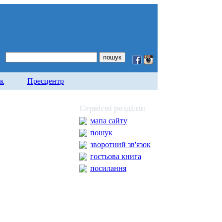
ок
Пресцентр
Сервісні розділи:
мапа сайту
пошук
зворотний зв'язок
гостьова книга
посилання