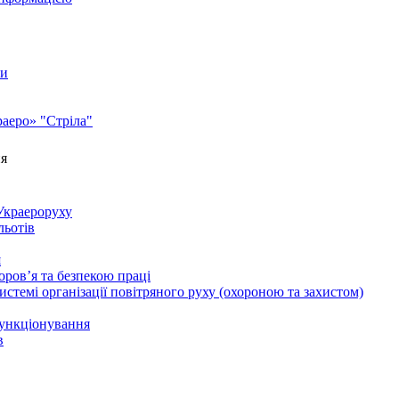
ги
аеро» "Стріла"
ня
Украероруху
льотів
я
ров’я та безпекою праці
стемі організації повітряного руху (охороною та захистом)
функціонування
в