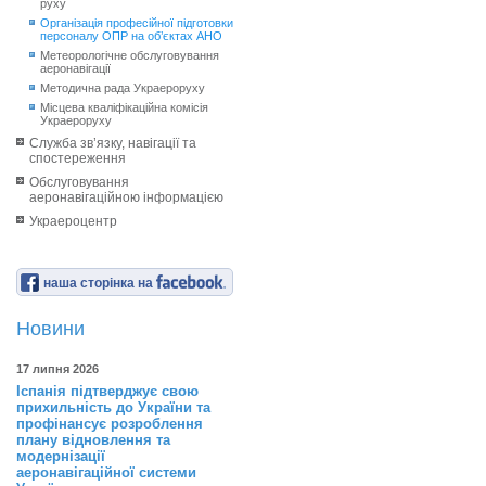
руху
Організація професійної підготовки
персоналу ОПР на об’єктах АНО
Метеорологічне обслуговування
аеронавігації
Методична рада Украероруху
Місцева кваліфікаційна комісія
Украероруху
Служба зв’язку, навігації та
спостереження
Обслуговування
аеронавігаційною інформацією
Украероцентр
наша сторінка на
Новини
17 липня 2026
Іспанія підтверджує свою
прихильність до України та
профінансує розроблення
плану відновлення та
модернізації
аеронавігаційної системи