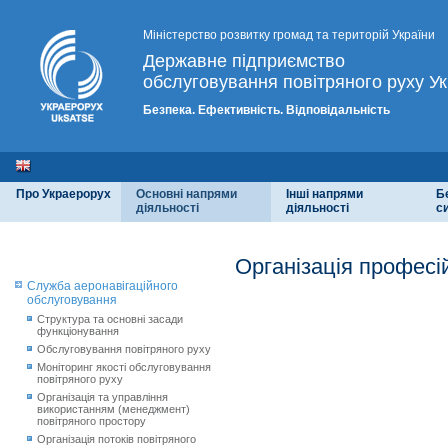
Міністерство розвитку громад та територій України
Державне підприємство
обслуговування повітряного руху Ук
Безпека. Ефективність. Відповідальність
Про Украерорух
Основні напрями
Інші напрями
Б
діяльності
діяльності
с
Організація професі
Служба аеронавігаційного
обслуговування
Структура та основні засади
функціонування
Обслуговування повітряного руху
Моніторинг якості обслуговування
повітряного руху
Організація та управління
використанням (менеджмент)
повітряного простору
Організація потоків повітряного