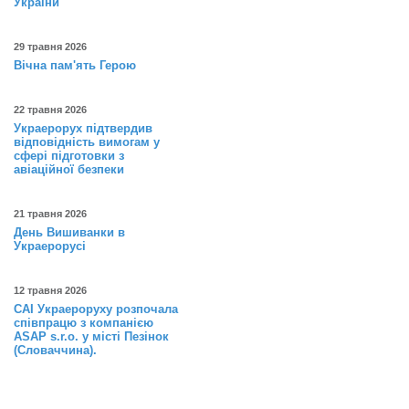
України
29 травня 2026
Вічна пам'ять Герою
22 травня 2026
Украерорух підтвердив
відповідність вимогам у
сфері підготовки з
авіаційної безпеки
21 травня 2026
День Вишиванки в
Украерорусі
12 травня 2026
САІ Украероруху розпочала
співпрацю з компанією
ASAP s.r.o. у місті Пезінок
(Словаччина).