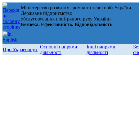
Міністерство розвитку громад та територій України
Державне підприємство
обслуговування повітряного руху України
Безпека. Ефективність. Відповідальність
Основні напрями
Інші напрями
Бе
Про Украерорух
діяльності
діяльності
си