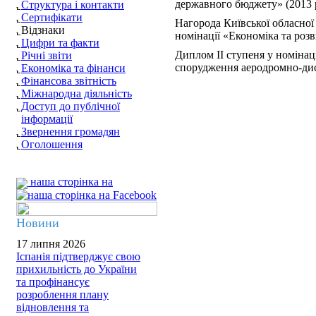
державного бюджету» (2013 
Структура і контакти
Сертифікати
Нагорода Київської обласної
Відзнаки
номінації «Економіка та розв
Цифри та факти
Диплом ІІ ступеня у номінац
Річні звіти
спорудження аеродромно-дисп
Економіка та фінанси
Фінансова звітність
Міжнародна діяльність
Доступ до публічної
інформації
Звернення громадян
Оголошення
наша сторінка на
Новини
17 липня 2026
Іспанія підтверджує свою
прихильність до України
та профінансує
розроблення плану
відновлення та