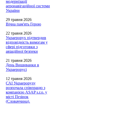
модернізації
аеронавігаційної системи
України
29 травня 2026
Вічна пам'ять Герою
22 травня 2026
Украерорух підтвердив
відповідність вимогам у
сфері підготовки з
авіаційної безпеки
21 травня 2026
День Вишиванки в
Украерорусі
12 травня 2026
САІ Украероруху
розпочала співпрацю з
компанією ASAP s.r.o. у
місті Пезінок
(Словаччина).