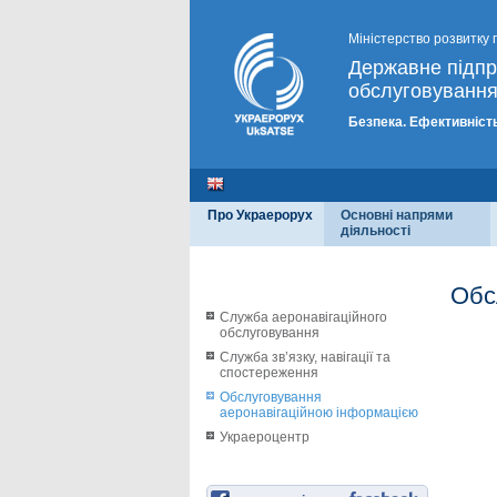
Міністерство розвитку 
Державне підп
обслуговування
Безпека. Ефективність
Про Украерорух
Основні напрями
діяльності
Обс
Служба аеронавігаційного
обслуговування
Служба зв’язку, навігації та
спостереження
Обслуговування
аеронавігаційною інформацією
Украероцентр