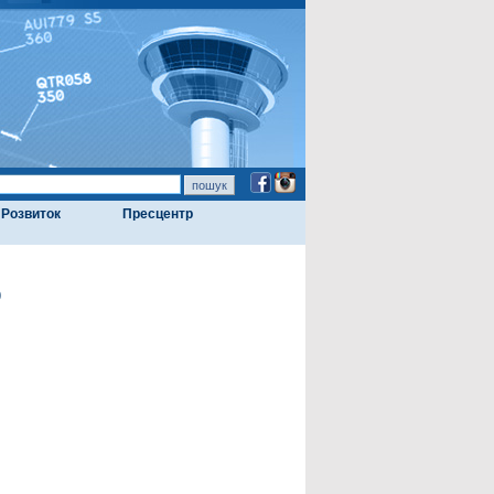
Розвиток
Пресцентр
ю