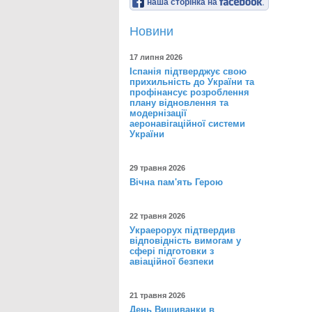
наша сторінка на
Новини
17 липня 2026
Іспанія підтверджує свою
прихильність до України та
профінансує розроблення
плану відновлення та
модернізації
аеронавігаційної системи
України
29 травня 2026
Вічна пам'ять Герою
22 травня 2026
Украерорух підтвердив
відповідність вимогам у
сфері підготовки з
авіаційної безпеки
21 травня 2026
День Вишиванки в