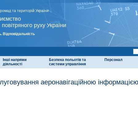
громад та територій України
риємство
 повітряного руху України
. Відповідальність
Інші напрями
Безпека польотів та
Персонал
діяльності
системи управління
луговування аеронавігаційною інформаціє