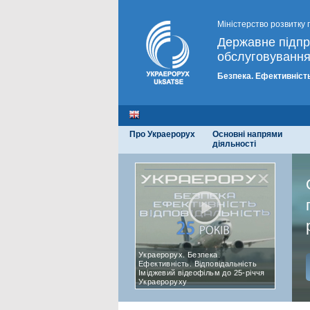
Міністерство розвитку 
Державне підп
обслуговування
Безпека. Ефективність
Про Украерорух
Основні напрями
діяльності
Украерорух. Безпека.
Ефективність. Відповідальність
Іміджевий відеофільм до 25-річчя
Украероруху