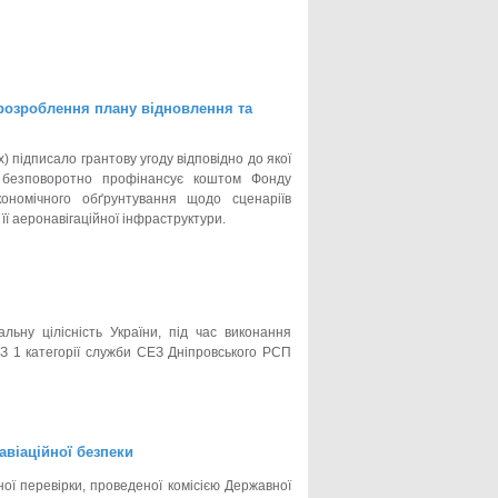
 розроблення плану відновлення та
 підписало грантову угоду відповідно до якої
, безповоротно профінансує коштом Фонду
кономічного обґрунтування щодо сценаріїв
її аеронавігаційної інфраструктури.
ьну цілісність України, під час виконання
ЕЗ 1 категорії служби СЕЗ Дніпровського РСП
авіаційної безпеки
ої перевірки, проведеної комісією Державної