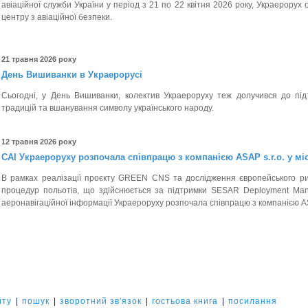
авіаційної служби України у період з 21 по 22 квітня 2026 року, Украерору
центру з авіаційної безпеки.
21 травня 2026 року
День Вишиванки в Украерорусі
Сьогодні, у День Вишиванки, колектив Украероруху теж долучився до пі
традицій та вшанування символу українського народу.
12 травня 2026 року
САІ Украероруху розпочала співпрацю з компанією ASAP s.r.o. у міс
В рамках реалізації проєкту GREEN CNS та дослідження європейського р
процедур польотів, що здійснюється за підтримки SESAR Deployment Mana
аеронавігаційної інформації Украероруху розпочала співпрацю з компанією ASA
йту
|
пошук
|
зворотний зв'язок
|
гостьова книга
|
посилання