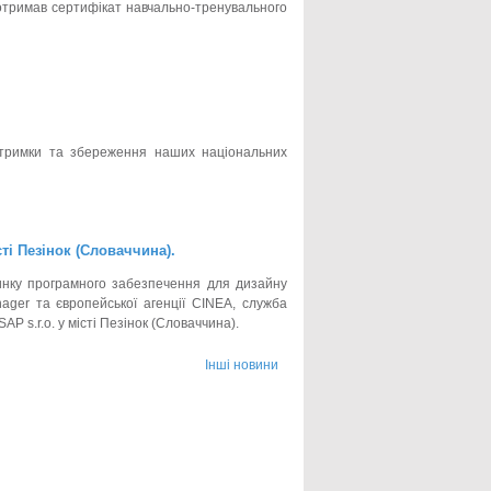
х отримав сертифікат навчально-тренувального
дтримки та збереження наших національних
ті Пезінок (Словаччина).
инку програмного забезпечення для дизайну
ger та європейської агенції CINEA, служба
P s.r.o. у місті Пезінок (Словаччина).
Інші новини