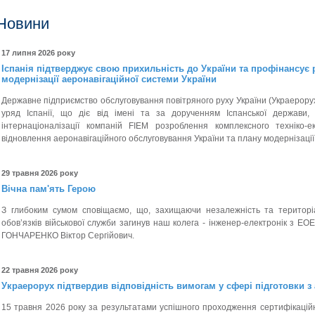
Новини
17 липня 2026 року
Іспанія підтверджує свою прихильність до України та профінансує
модернізації аеронавігаційної системи України
Державне підприємство обслуговування повітряного руху України (Украерорух)
уряд Іспанії, що діє від імені та за дорученням Іспанської держави
інтернаціоналізації компаній FIEM розроблення комплексного техніко-е
відновлення аеронавігаційного обслуговування України та плану модернізації 
29 травня 2026 року
Вічна пам'ять Герою
З глибоким сумом сповіщаємо, що, захищаючи незалежність та територіал
обов’язків військової служби загинув наш колега - інженер-електронік з ЕО
ГОНЧАРЕНКО Віктор Сергійович.
22 травня 2026 року
Украерорух підтвердив відповідність вимогам у сфері підготовки з 
15 травня 2026 року за результатами успішного проходження сертифікаційн