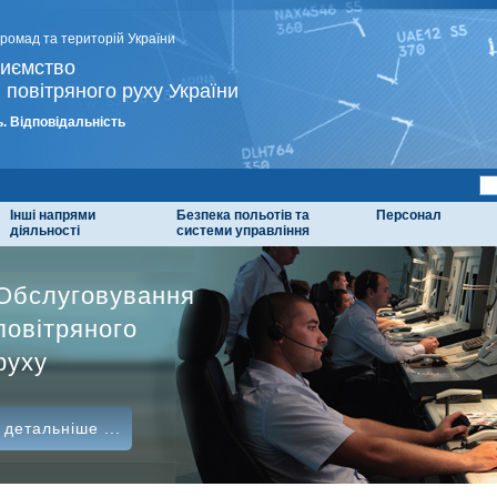
громад та територій України
риємство
 повітряного руху України
. Відповідальність
Інші напрями
Безпека польотів та
Персонал
діяльності
системи управління
Обслуговування
повітряного
руху
детальніше ...