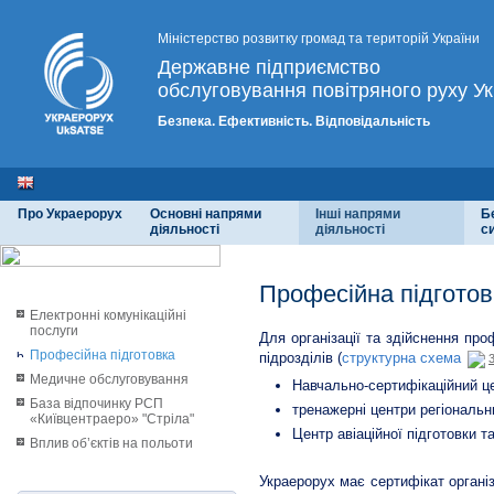
Міністерство розвитку громад та територій України
Державне підприємство
обслуговування повітряного руху Ук
Безпека. Ефективність. Відповідальність
Про Украерорух
Основні напрями
Інші напрями
Б
діяльності
діяльності
с
Професійна підготов
Електронні комунікаційні
послуги
Для організації та здійснення про
Професійна підготовка
підрозділів (
структурна схема
Медичне обслуговування
Навчально-сертифікаційний це
База відпочинку РСП
тренажерні центри регіональни
«Київцентраеро» "Стріла"
Центр авіаційної підготовки та
Вплив об’єктів на польоти
Украерорух має сертифікат органі