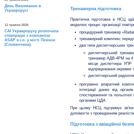
День Вишиванки в
Тренажерна підготовка
Украерорусі
Практична підготовка в НСЦ зді
моделює процес організації повітр
12 травня 2026
САІ Украероруху розпочала
процедурний тренажер «Radar 
співпрацю з компанією
тренажерний комплекс перед
ASAP s.r.o. у місті Пезінок
(Словаччина).
два типи диспетчерських тре
диспетчерський тренаж
тренажер АДВ-4РМ на 4 
місце диспетчера УПР 
відпрацювання окремих з
диспетчерський радіолок
програмно апаратний компл
інтеграції даних від орган
спостереження та польотної 
органами ЦДА.
При цьому НСЦ підтримує зв'язо
допомогти з проведенням реалісти
Підготовка з авіаційної безп