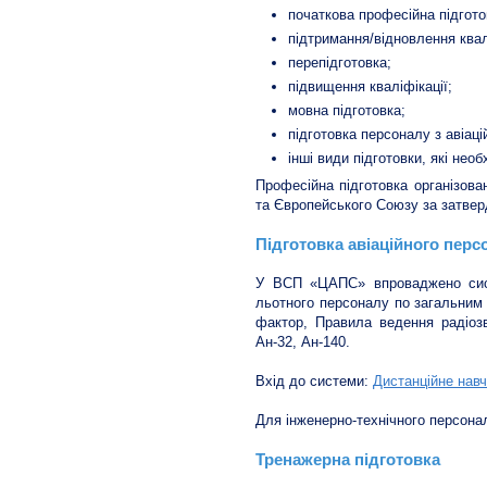
початкова професійна підгото
підтримання/відновлення квал
перепідготовка;
підвищення кваліфікації;
мовна підготовка;
підготовка персоналу з авіаці
інші види підготовки, які нео
Професійна підготовка організова
та Європейського Союзу за затве
Підготовка авіаційного пе
У ВСП «ЦАПС» впроваджено систе
льотного персоналу по загальним 
фактор, Правила ведення радіозв
Ан-32, Ан-140.
Вхід до системи:
Дистанційне нав
Для інженерно-технічного персонал
Тренажерна підготовка