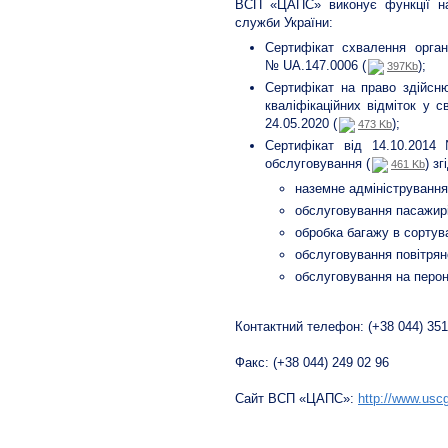
ВСП «ЦАПС» виконує функції нав
служби України:
Сертифікат схвалення органі
№ UA.147.0006 (
);
397Kb
Сертифікат на право здійсню
кваліфікаційних відміток у 
24.05.2020 (
);
473 Kb
Сертифікат від 14.10.2014
обслуговування (
) з
461 Kb
наземне адміністрування
обслуговування пасажирі
обробка багажу в сортува
обслуговування повітрян
обслуговування на перон
Контактний телефон: (+38 044) 351
Факс: (+38 044) 249 02 96
Сайт ВСП «ЦАПС»:
http://www.usc