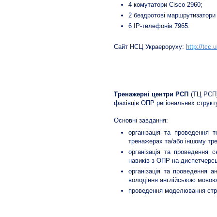
4 комутатори Cisco 2960;
2 бездротові маршрутизатори
6 ІР-телефонів 7965.
Сайт НСЦ Украероруху:
http://tcc.
Тренажерні центри регіонал
Тренажерні центри РСП
(ТЦ РСП)
фахівців ОПР регіональних структу
Основні завдання:
організація та проведення 
тренажерах та/або іншому тр
організація та проведення с
навиків з ОПР на диспетчерс
організація та проведення а
володіння англійською мовою
проведення моделювання струк