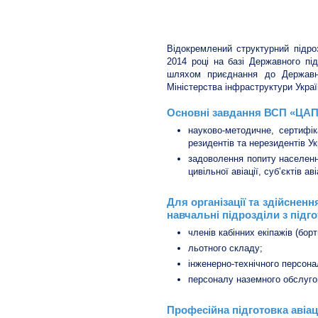
Центр авіаційної підготовки 
Відокремлений структурний підро
2014 році на базі Державного під
шляхом приєднання до Державно
Міністерства інфраструктури Украї
Основні завдання ВСП «ЦАП
науково-методичне, сертифік
резидентів та нерезидентів Ук
задоволення попиту населення
цивільної авіації, суб’єктів а
Для організації та здійснен
навчальні підрозділи з підго
членів кабінних екіпажів (борт
льотного складу;
інженерно-технічного персона
персоналу наземного обслуго
Професійна підготовка авіа