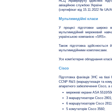
НСЦ Украероруху здійснює підго
авіаційною службою України
(сертифікат від 15.11.2022 № UA/
Мультимедійні класи
У процесі підготовки широко в
мультимедійний мережевий навч
українською компанією «SRS».
Також підготовка здійснюється 
мультимедійними комплексами.
Усе комп'ютерне обладнання класів
Cisco
Підготовка фахівців ЗНС на базі
CCNP R&S (маршрутизація та комут
апаратного забезпечення Cisco, а 
мережеві екрани ASA 5510/55
3 маршрутизатори Cisco 2801
6 маршрутизаторів Cisco 2811
5 комутаторів Cisco 3560;