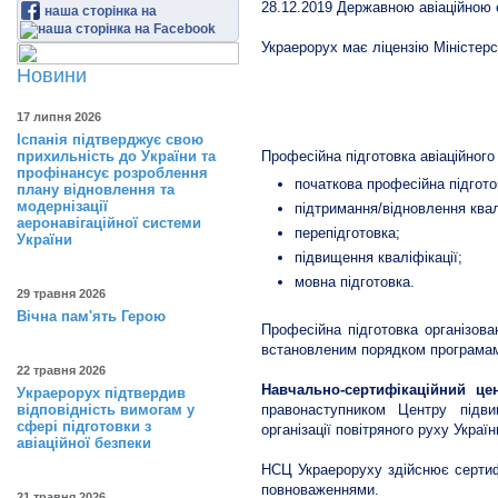
28.12.2019 Державною авіаційною
наша сторінка на
Украерорух має ліцензію Міністерс
Новини
Навчально-сертифікаційний
17 липня 2026
Іспанія підтверджує свою
прихильність до України та
Професійна підготовка авіаційног
профінансує розроблення
початкова професійна підгото
плану відновлення та
модернізації
підтримання/відновлення квал
аеронавігаційної системи
перепідготовка;
України
підвищення кваліфікації;
мовна підготовка.
29 травня 2026
Вічна пам'ять Герою
Професійна підготовка організов
встановленим порядком програмам
22 травня 2026
Навчально-сертифікаційний ц
Украерорух підтвердив
відповідність вимогам у
правонаступником Центру підви
сфері підготовки з
організації повітряного руху Украї
авіаційної безпеки
НСЦ Украероруху здійснює сертифі
повноваженнями.
21 травня 2026