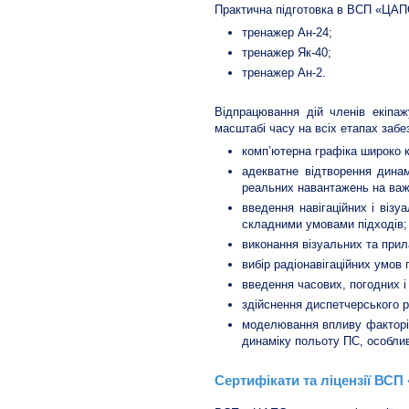
Практична підготовка в ВСП «ЦАП
тренажер Ан-24;
тренажер Як-40;
тренажер Ан-2.
Відпрацювання дій членів екіпа
масштабі часу на всіх етапах забе
комп’ютерна графіка широко к
адекватне відтворення динам
реальних навантажень на важ
введення навігаційних і візу
складними умовами підходів;
виконання візуальних та при
вибір радіонавігаційних умов 
введення часових, погодних і
здійснення диспетчерського р
моделювання впливу факторів п
динаміку польоту ПС, особли
Сертифікати та ліцензії ВС