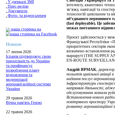
Сьогодні Украерорух т
У дзеркалі ЗМІ
інтелекту, квантових техно
Прес-релізи
зв’язку, навігації та спос
Документи
технологій цивільним та в
Фото- та відеогалерея
об’єднаного первинного 
(fast deployable). Це заб
межах поетапного відновл
наша сторінка на
Проєкт здійснюється у меж
Французької Республіки «П
Новини
пріоритетних секторів екон
визначено встановлення ра
17 липня 2026
маршруті (THE SUPPLY
Іспанія підтверджує свою
EN-ROUTE SURVEILLANCE
прихильність до України
та профінансує
Андрій ЯРМАК
, директо
розроблення плану
польотів цивільної авіації
відновлення та
надання послуг аеронавігац
модернізації
інфраструктури спостереж
аеронавігаційної системи
напрямків діяльності, адже
України
обслуговування зазнала руйн
Встановлення нового раді
29 травня 2026
повітряного простору Укра
Вічна пам'ять Герою
розвитку аеронавігаційної
22 травня 2026