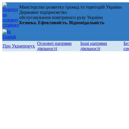
Міністерство розвитку громад та територій України
Державне підприємство
обслуговування повітряного руху України
Безпека. Ефективність. Відповідальність
Основні напрями
Інші напрями
Бе
Про Украерорух
діяльності
діяльності
си