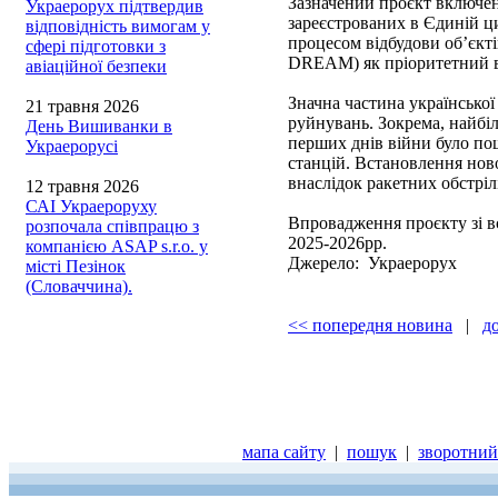
Зазначений проєкт включе
Украерорух підтвердив
зареєстрованих в Єдиній ц
відповідність вимогам у
процесом відбудови об’єкті
сфері підготовки з
DREAM) як пріоритетний в г
авіаційної безпеки
Значна частина української
21 травня 2026
руйнувань. Зокрема, найбі
День Вишиванки в
перших днів війни було по
Украерорусі
станцій. Встановлення ново
внаслідок ракетних обстрілі
12 травня 2026
САІ Украероруху
Впровадження проєкту зі 
розпочала співпрацю з
2025-2026рр.
компанією ASAP s.r.o. у
Джерело: Украерорух
місті Пезінок
(Словаччина).
<< попередня новина
|
д
мапа сайту
|
пошук
|
зворотний 