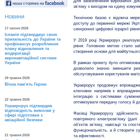
Для забезпечення виробничої дія
наша сторінка на
зв’язку з виходом на єдину комун
Новини
Технічною базою є відомча мереж
доступу до первинної мережі Укрт
17 липня 2026
синхронної цифрової ієрархії рівн
Іспанія підтверджує свою
прихильність до України та
У 2019 році Украерорух реалізув
профінансує розроблення
рівня. Головною метою стало заб
плану відновлення та
створення основи для майбутнього
модернізації
аеронавігаційної системи
України
В рамках проекту було оптимізова
дозволило значно зменшити ризи
обслуговування користувачів магіс
29 травня 2026
Вічна пам'ять Герою
Украерорух продовжує впроваджен
ключових напрямів є впровадження
інтеграцію з системами суміжн
22 травня 2026
оптимізувати передачу голосу й д
Украерорух підтвердив
відповідність вимогам у
Фахівці Украероруху здійснюють 
сфері підготовки з
повітряного електрозв’язку (дал
авіаційної безпеки
об’єктів зв’язку, навігації та сп
функціональність, а й створити с
21 травня 2026
та ефективності.