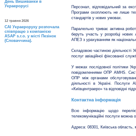
День Вишиванки в
Украерорусі
Персонал, відповідальний за експ
Програми охоплюють не лише техні
стандартів у нових умовах.
12 травня 2026
САІ Украероруху розпочала
Паралельно триває активна робот
співпрацю з компанією
беруть участь у розробці нових 
ASAP s.r.o. у місті Пезінок
АПЕЗ з урахуванням як національни
(Словаччина).
Складовою частиною діяльності Ук
послуг авіаційної фіксованої служ
У межах послідовної політики Укр
повідомленнями ОПР AMHS. Сист
ОПР між органами обслуговування
діяльності в Україні. Послуги
«Київцентраеро» та відповідні під
Контактна інформація
Всю інформацію щодо переліку
телекомунікаційні послуги можна 
Адреса: 08301, Київська область, м