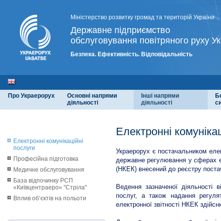
Міністерство розвитку громад та територій України
Державне підприємство
обслуговування повітряного руху Ук
Безпека. Ефективність. Відповідальність
Про Украерорух
Основні напрями
Інші напрями
Б
діяльності
діяльності
с
Електронні комунікац
Електронні комунікаційні
послуги
Украерорух є постачальником елек
Професійна підготовка
державне регулювання у сферах ел
(НКЕК) внесений до реєстру постач
Медичне обслуговування
База відпочинку РСП
Ведення зазначеної діяльності в
«Київцентраеро» "Стріла"
послуг, а також надання регулят
Вплив об’єктів на польоти
електронної звітності НКЕК здійс