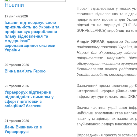
Новини
Проєкт здійснюється у межах ук
сприяння відновленню та підтрим
17 липня 2026
пріоритетних проєктів для Укр
Іспанія підтверджує свою
підході та на маршруті (TH
прихильність до України та
SURVEILLANCE) виробництва ком
профінансує розроблення
плану відновлення та
модернізації
Андрій ЯРМАК
, директор Украе
аеронавігаційної системи
повітряному просторі України, д
України
Наразі для Украероруху відно
пріоритетних напрямків діял
обслуговування зазнала руйнувань
29 травня 2026
Встановлення нового радіолок
Вічна пам'ять Герою
України засобами спостереження 
Зазначений проєкт включено до Є
22 травня 2026
інтегрованій інформаційно-аналіт
Украерорух підтвердив
відповідність вимогам у
інфраструктури (екосистема DREAM)
сфері підготовки з
авіаційної безпеки
Значна частина української інф
найбільш вразливим став напрям
частину стаціонарних наземних р
21 травня 2026
зруйнованого радару внаслідок рак
День Вишиванки в
Украерорусі
Впровадження проєкту зі встанов