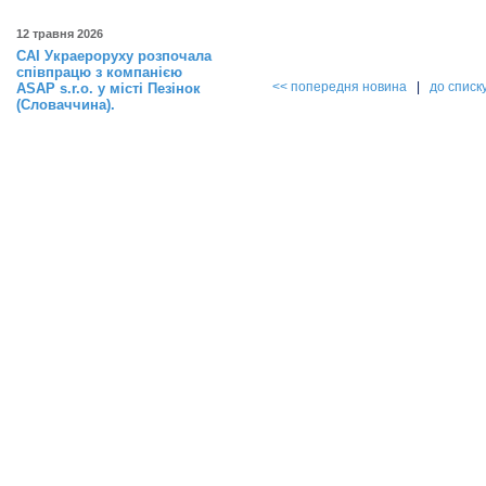
12 травня 2026
САІ Украероруху розпочала
співпрацю з компанією
<< попередня новина
|
до списк
ASAP s.r.o. у місті Пезінок
(Словаччина).