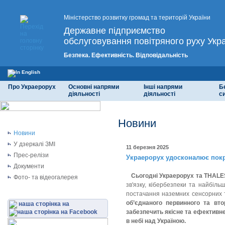
Міністерство розвитку громад та територій України
Державне підприємство
обслуговування повітряного руху Укр
Безпека. Ефективність. Відповідальність
Про Украерорух
Основні напрями
Інші напрями
Б
діяльності
діяльності
с
Новини
Новини
У дзеркалі ЗМІ
11 березня 2025
Прес-релізи
Украерорух удосконалює покр
Документи
Сьогодні Украерорух та THAL
Фото- та відеогалерея
зв'язку, кібербезпеки та найбіль
постачання наземних сенсорних т
об’єднаного первинного та вто
наша сторінка на
забезпечить якісне та ефективн
в небі над Україною.