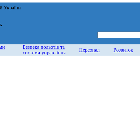
ій України
и
ь
ями
Безпека польотів та
Персонал
Розвиток
системи управління