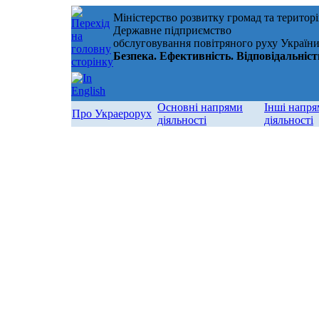
Міністерство розвитку громад та територ
Державне підприємство
обслуговування повітряного руху Україн
Безпека. Ефективність. Відповідальніст
Основні напрями
Інші напр
Про Украерорух
діяльності
діяльності