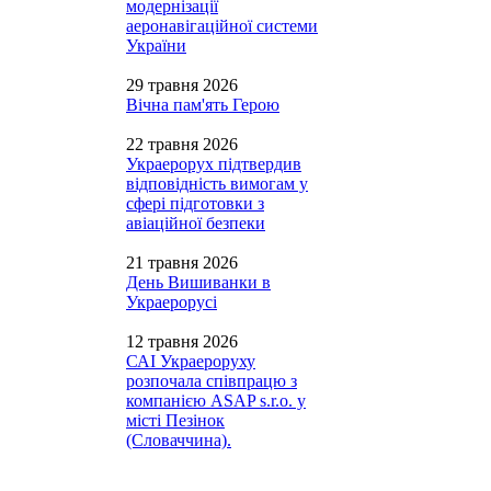
модернізації
аеронавігаційної системи
України
29 травня 2026
Вічна пам'ять Герою
22 травня 2026
Украерорух підтвердив
відповідність вимогам у
сфері підготовки з
авіаційної безпеки
21 травня 2026
День Вишиванки в
Украерорусі
12 травня 2026
САІ Украероруху
розпочала співпрацю з
компанією ASAP s.r.o. у
місті Пезінок
(Словаччина).