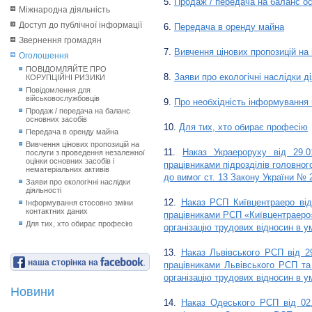
5.
Продаж / передача на баланс ос
Міжнародна діяльність
Доступ до публічної інформації
6.
Передача в оренду майна
Звернення громадян
7.
Вивчення цінових пропозицій на 
Оголошення
ПОВІДОМЛЯЙТЕ ПРО
8.
Заяви про екологічні наслідки д
КОРУПЦІЙНІ РИЗИКИ
Повідомлення для
військовослужбовців
9.
Про необхідність інформування 
Продаж / передача на баланс
основних засобів
10.
Для тих, хто обирає професію
Передача в оренду майна
Вивчення цінових пропозицій на
11.
Наказ Украероруху від 29.
послуги з проведення незалежної
оцінки основних засобів і
працівниками підрозділів головног
нематеріальних активів
до вимог ст. 13 Закону України № 
Заяви про екологічні наслідки
діяльності
12.
Наказ РСП Київцентраеро від
Інформування стосовно зміни
контактних даних
працівниками РСП «Київцентраеро» 
Для тих, хто обирає професію
організацію трудових відносин в у
13.
Наказ Львівського РСП від 2
наша сторінка на
працівниками Львівського РСП та
організацію трудових відносин в у
Новини
14.
Наказ Одеського РСП від 02.