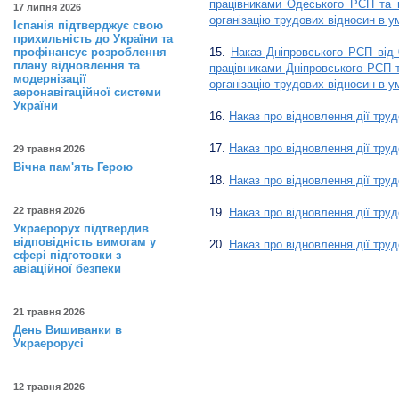
працівниками Одеського РСП та п
17 липня 2026
організацію трудових відносин в у
Іспанія підтверджує свою
прихильність до України та
профінансує розроблення
15.
Наказ Дніпровського РСП від 
плану відновлення та
працівниками Дніпровського РСП т
модернізації
організацію трудових відносин в у
аеронавігаційної системи
України
16.
Наказ про відновлення дії тру
17.
Наказ про відновлення дії тру
29 травня 2026
Вічна пам'ять Герою
18.
Наказ про відновлення дії тру
22 травня 2026
19.
Наказ про відновлення дії тру
Украерорух підтвердив
відповідність вимогам у
20.
Наказ про відновлення дії тру
сфері підготовки з
авіаційної безпеки
21 травня 2026
День Вишиванки в
Украерорусі
12 травня 2026