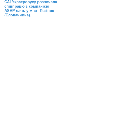
САІ Украероруху розпочала
співпрацю з компанією
ASAP s.r.o. у місті Пезінок
(Словаччина).