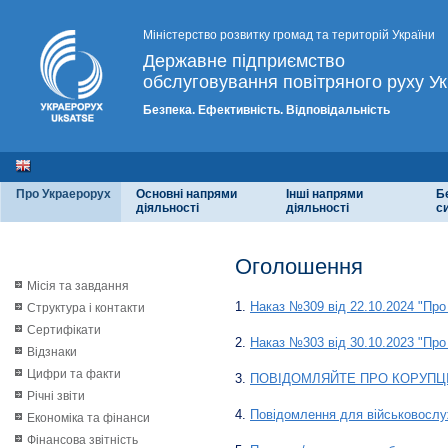
Міністерство розвитку громад та територій України
Державне підприємство
обслуговування повітряного руху Ук
Безпека. Ефективність. Відповідальність
Про Украерорух
Основні напрями
Інші напрями
Б
діяльності
діяльності
с
Оголошення
Місія та завдання
1.
Наказ №309 від 22.10.2024 "Про
Структура і контакти
Сертифікати
2.
Наказ №303 від 30.10.2023 "Про
Відзнаки
Цифри та факти
3.
ПОВІДОМЛЯЙТЕ ПРО КОРУПЦІ
Річні звіти
4.
Повідомлення для військовослу
Економіка та фінанси
Фінансова звітність