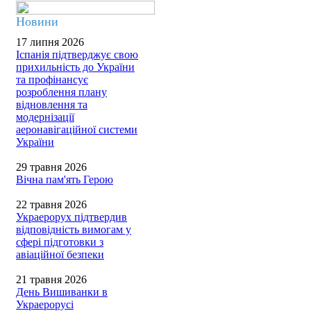
Новини
17 липня 2026
Іспанія підтверджує свою
прихильність до України
та профінансує
розроблення плану
відновлення та
модернізації
аеронавігаційної системи
України
29 травня 2026
Вічна пам'ять Герою
22 травня 2026
Украерорух підтвердив
відповідність вимогам у
сфері підготовки з
авіаційної безпеки
21 травня 2026
День Вишиванки в
Украерорусі