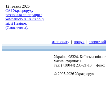
12 травня 2026
САІ Украероруху
розпочала співпрацю з
компанією ASAP s.r.o. у
місті Пезінок
(Словаччина).
мапа сайту
|
пошук
|
зворотний 
Україна, 08324, Київська облас
масив, будинок 1
тел: (+38044) 235-21-10, факс:
© 2005-2026 Украерорух