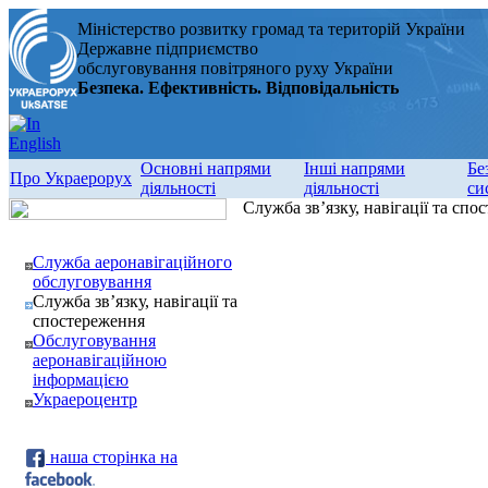
Міністерство розвитку громад та територій України
Державне підприємство
обслуговування повітряного руху України
Безпека. Ефективність. Відповідальність
Основні напрями
Інші напрями
Бе
Про Украерорух
діяльності
діяльності
си
Служба зв’язку, навігації та спо
Служба аеронавігаційного
обслуговування
Служба зв’язку, навігації та
спостереження
Обслуговування
аеронавігаційною
інформацією
Украероцентр
наша сторінка на