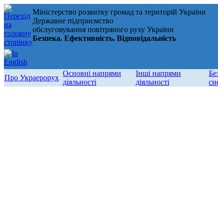
Міністерство розвитку громад та територій України
Державне підприємство
обслуговування повітряного руху України
Безпека. Ефективність. Відповідальність
Основні напрями
Інші напрями
Бе
Про Украерорух
діяльності
діяльності
си