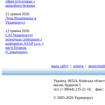
сфері підготовки з
авіаційної безпеки
21 травня 2026
День Вишиванки в
Украерорусі
12 травня 2026
САІ Украероруху
розпочала співпрацю з
компанією ASAP s.r.o. у
місті Пезінок
(Словаччина).
мапа сайту
|
пошук
|
зворотний 
Україна, 08324, Київська облас
масив, будинок 1
тел: (+38044) 235-21-10, факс:
© 2005-2026 Украерорух