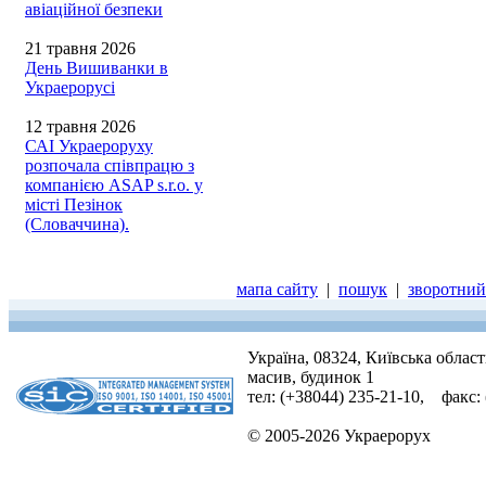
авіаційної безпеки
21 травня 2026
День Вишиванки в
Украерорусі
12 травня 2026
САІ Украероруху
розпочала співпрацю з
компанією ASAP s.r.o. у
місті Пезінок
(Словаччина).
мапа сайту
|
пошук
|
зворотний 
Україна, 08324, Київська облас
масив, будинок 1
тел: (+38044) 235-21-10, факс:
© 2005-2026 Украерорух