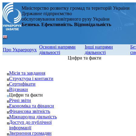
Міністерство розвитку громад та територій України
Державне підприємство
обслуговування повітряного руху України
Безпека. Ефективність. Відповідальність
Основні напрями
Інші напрями
Бе
Про Украерорух
діяльності
діяльності
си
Цифри та факти
Місія та завдання
Структура і контакти
Сертифікати
Відзнаки
Цифри та факти
Річні звіти
Економіка та фінанси
Фінансова звітність
Міжнародна діяльність
Доступ до публічної
інформації
Звернення громадян