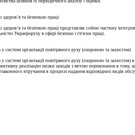
ємства шляхом їх періодичного аналізу і оцінки.
 здоров’я та безпекою праці
здоров’я та безпекою праці представляє собою частину інтегров
ністю Украероруху в сфері безпеки і гігієни праці.
у системі організації повітряного руху (охороною та захистом)
у системі організації повітряного руху (охороною та захистом) в
ективну реалізацію низки заходів з метою переконання в тому, щ
езаконного втручання в процеси надання відповідних видів обсл