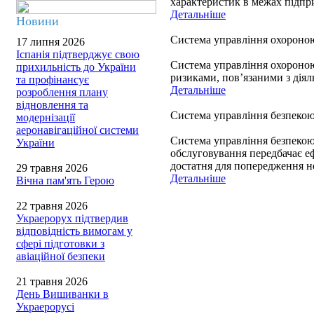
характеристик в межах підпри
Детальніше
Новини
Система управління охороною
17 липня 2026
Іспанія підтверджує свою
Система управління охороною 
прихильність до України
ризиками, пов’язаними з діяль
та профінансує
Детальніше
розроблення плану
відновлення та
Система управління безпекою 
модернізації
аеронавігаційної системи
Система управління безпекою 
України
обслуговування передбачає еф
достатня для попередження н
29 травня 2026
Детальніше
Вічна пам'ять Герою
22 травня 2026
Украерорух підтвердив
відповідність вимогам у
сфері підготовки з
авіаційної безпеки
21 травня 2026
День Вишиванки в
Украерорусі