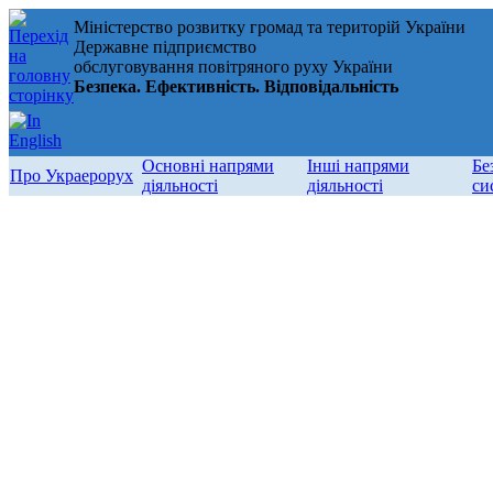
Міністерство розвитку громад та територій України
Державне підприємство
обслуговування повітряного руху України
Безпека. Ефективність. Відповідальність
Основні напрями
Інші напрями
Бе
Про Украерорух
діяльності
діяльності
си