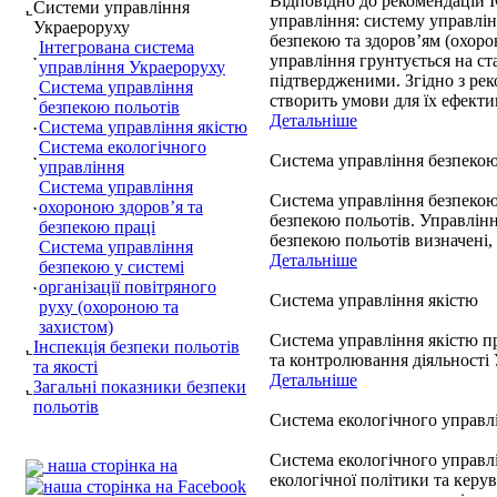
Відповідно до рекомендацій 
Системи управління
управління: систему управлін
Украероруху
безпекою та здоров’ям (охоро
Інтегрована система
управління грунтується на ст
управління Украероруху
підтвердженими. Згідно з ре
Система управління
створить умови для їх ефект
безпекою польотів
Детальніше
Система управління якістю
Система екологічного
Система управління безпекою
управління
Система управління
Система управління безпекою 
охороною здоров’я та
безпекою польотів. Управлінн
безпекою праці
безпекою польотів визначені,
Система управління
Детальніше
безпекою у системі
організації повітряного
Система управління якістю
руху (охороною та
захистом)
Система управління якістю п
Інспекція безпеки польотів
та контролювання діяльності 
та якості
Детальніше
Загальні показники безпеки
польотів
Система екологічного управл
Система екологічного управлі
наша сторінка на
екологічної політики та кер