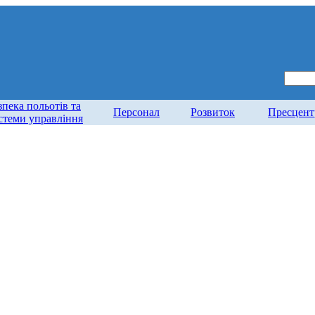
зпека польотів та
Персонал
Розвиток
Пресцент
стеми управління