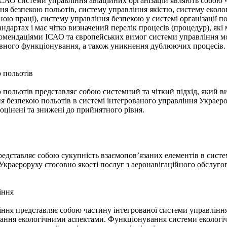
ІСАО системи управління авіаційних організацій являють собою 
ня безпекою польотів, систему управління якістю, систему екол
ною праці), систему управління безпекою у системі організації п
андартах і має чітко визначений перелік процесів (процедур), я
комендаціями ІСАО та європейських вимог системи управління мо
ивного функціонування, а також уникнення дублюючих процесів.
 польотів
польотів представляє собою системний та чіткий підхід, який ви
я безпекою польотів в системі інтегрованого управління Украерор
 оцінені та знижені до прийнятного рівня.
редставляє собою сукупність взаємопов’язаних елементів в сист
Украероруху стосовно якості послуг з аеронавігаційного обслуго
іння
ння представляє собою частину інтегрованої системи управління 
ування екологічними аспектами. Функціонування системи екологі