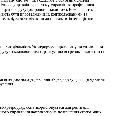
«систему систем», яка охоплює 5 основних систем
огічного управління, систему управління професійною
овітряного руху (охороною і захистом). Кожна система
кі мають бути впровадженими, контрольованими та
жуть бути оптимізованими шляхом їх інтеграції, що
значає діяльність Украероруху, спрямовану на управління
уху є складовою, яка гарантує, що всі ризики пов’язані із
емі інтегрованого управління Украероруху для спрямування
вування.
Украероруху, яка використовується для реалізації
чного управління направлено на поліпшення екологічних