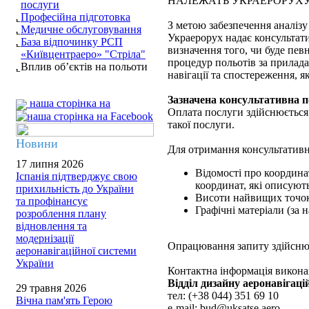
НАЛЕЖАТЬ УКРАЕРОРУХ
послуги
Професійна підготовка
З метою забезпечення аналізу 
Медичне обслуговування
Украерорух надає консультати
База відпочинку РСП
визначення того, чи буде пе
«Київцентраеро» "Стріла"
процедур польотів за прилада
Вплив об’єктів на польоти
навігації та спостереження, я
Зазначена консультативна по
наша сторінка на
Оплата послуги здійснюється 
такої послуги.
Новини
Для отримання консультативно
17 липня 2026
Відомості про координа
Іспанія підтверджує свою
координат, які описуют
прихильність до України
Висоти найвищих точок 
та профінансує
Графічні матеріали (за н
розроблення плану
відновлення та
модернізації
Опрацювання запиту здійснює
аеронавігаційної системи
України
Контактна інформація виконав
Відділ дизайну аеронавігаці
29 травня 2026
тел: (+38 044) 351 69 10
Вічна пам'ять Герою
e-mail: bud@uksatse.aero