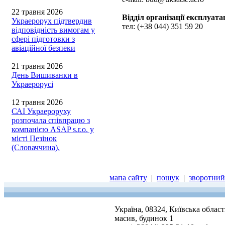
22 травня 2026
Відділ організації експлуата
Украерорух підтвердив
тел: (+38 044) 351 59 20
відповідність вимогам у
сфері підготовки з
авіаційної безпеки
21 травня 2026
День Вишиванки в
Украерорусі
12 травня 2026
САІ Украероруху
розпочала співпрацю з
компанією ASAP s.r.o. у
місті Пезінок
(Словаччина).
мапа сайту
|
пошук
|
зворотний 
Україна, 08324, Київська облас
масив, будинок 1