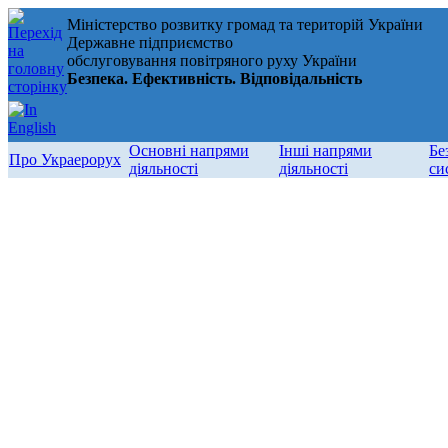
Міністерство розвитку громад та територій України
Державне підприємство
обслуговування повітряного руху України
Безпека. Ефективність. Відповідальність
Основні напрями
Інші напрями
Бе
Про Украерорух
діяльності
діяльності
си