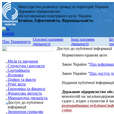
Міністерство розвитку громад та територій України
Державне підприємство
обслуговування повітряного руху України
Безпека. Ефективність. Відповідальність
Основні напрями
Інші напрями
Бе
Про Украерорух
діяльності
діяльності
си
Доступ до публічної інформації
Нормативно-правові акти
Місія та завдання
Закон України "
Про інформа
Структура і контакти
Сертифікати
Закон України "
Про доступ до
Відзнаки
Цифри та факти
Надання публічної інформаці
Річні звіти
Економіка та фінанси
Державне підприємство обс
Фінансова звітність
монополій на загальнодержав
Міжнародна діяльність
суден і, згідно з пунктом 4 ч
Доступ до публічної
розпорядником публічної інф
інформації
суден
.
Звернення громадян