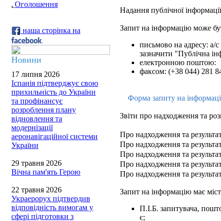
Оголошення
Надання публічної інформації
Запит на інформацію може бу
наша сторінка на
письмово на адресу: а/с 
зазначити "Публічна ін
Новини
електронною поштою:
факсом: (+38 044) 281 8
17 липня 2026
Іспанія підтверджує свою
прихильність до України
Форма запиту на інформац
та профінансує
розроблення плану
Звіти про надходження та роз
відновлення та
модернізації
Про надходження та результат
аеронавігаційної системи
Про надходження та результат
України
Про надходження та результат
29 травня 2026
Про надходження та результат
Вічна пам'ять Герою
Про надходження та результат
22 травня 2026
Запит на інформацію має міст
Украерорух підтвердив
відповідність вимогам у
П.І.Б. запитувача, пош
сфері підготовки з
є;