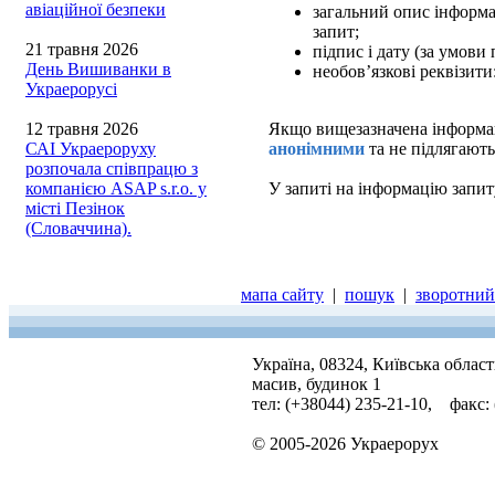
авіаційної безпеки
загальний опис інформац
запит;
21 травня 2026
підпис і дату (за умови
День Вишиванки в
необов’язкові реквізити
Украерорусі
12 травня 2026
Якщо вищезазначена інформаці
САІ Украероруху
анонімними
та не підлягають
розпочала співпрацю з
компанією ASAP s.r.o. у
У запиті на інформацію запит
місті Пезінок
(Словаччина).
мапа сайту
|
пошук
|
зворотний 
Україна, 08324, Київська облас
масив, будинок 1
тел: (+38044) 235-21-10, факс:
© 2005-2026 Украерорух