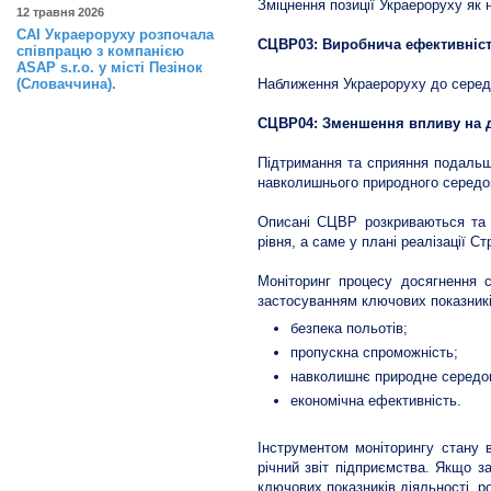
Зміцнення позиції Украероруху як 
12 травня 2026
САІ Украероруху розпочала
СЦВР03: Виробнича ефективніс
співпрацю з компанією
ASAP s.r.o. у місті Пезінок
(Словаччина).
Наближення Украероруху до середн
СЦВР04: Зменшення впливу на 
Підтримання та сприяння подальші
навколишнього природного серед
Описані СЦВР розкриваються та д
рівня, а саме у плані реалізації Ст
Моніторинг процесу досягнення с
застосуванням ключових показникі
безпека польотів;
пропускна спроможність;
навколишнє природне середо
економічна ефективність.
Інструментом моніторингу стану 
річний звіт підприємства. Якщо за
ключових показників діяльності, р