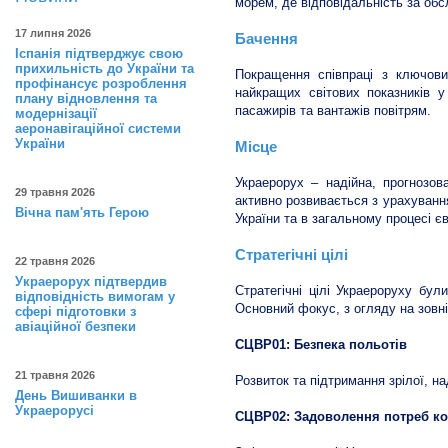
морем, де відповідальність за об
17 липня 2026
Бачення
Іспанія підтверджує свою
прихильність до України та
Покращення співпраці з ключови
профінансує розроблення
найкращих світових показників у
плану відновлення та
пасажирів та вантажів повітрям.
модернізації
аеронавігаційної системи
України
Місце
Украерорух – надійна, прогнозов
29 травня 2026
активно розвивається з урахування
Вічна пам'ять Герою
України та в загальному процесі єв
Стратегічні цілі
22 травня 2026
Украерорух підтвердив
Стратегічні цілі Украероруху бул
відповідність вимогам у
Основний фокус, з огляду на зовні
сфері підготовки з
авіаційної безпеки
СЦВР01: Безпека польотів
21 травня 2026
Розвиток та підтримання зрілої, на
День Вишиванки в
Украерорусі
СЦВР02: Задоволення потреб ко