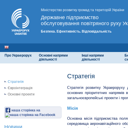
Міністерство розвитку громад та територій України
Державне підприємство
обслуговування повітряного руху Ук
Безпека. Ефективність. Відповідальність
Про Украерорух
Основні напрями
Інші напрями
Б
діяльності
діяльності
с
Стратегія
Стратегія
Стратегія розвитку Украероруху
Євроінтеграція
основних пріоритетних напрямів 
Основні проекти
загальноєвропейські проекти і про
Місія
наша сторінка на
Основна місія підприємства поля
середовища аеронавігаційного обс
Новини