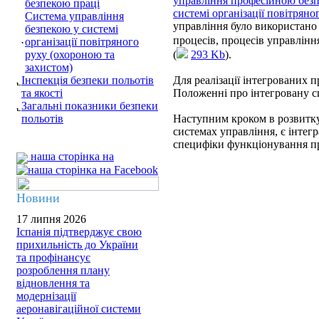
управління професійною безп
безпекою праці
системі організації повітряно
Система управління
управління було використано 
безпекою у системі
процесів, процесів управлінн
організації повітряного
руху (охороною та
(
293 Kb
).
захистом)
Інспекція безпеки польотів
Для реалізації інтегрованих п
та якості
Положенні про інтегровану с
Загальні показники безпеки
польотів
Наступним кроком в розвитку
системах управління, є інтегр
специфіки функціонування пр
наша сторінка на
Новини
17 липня 2026
Іспанія підтверджує свою
прихильність до України
та профінансує
розроблення плану
відновлення та
модернізації
аеронавігаційної системи