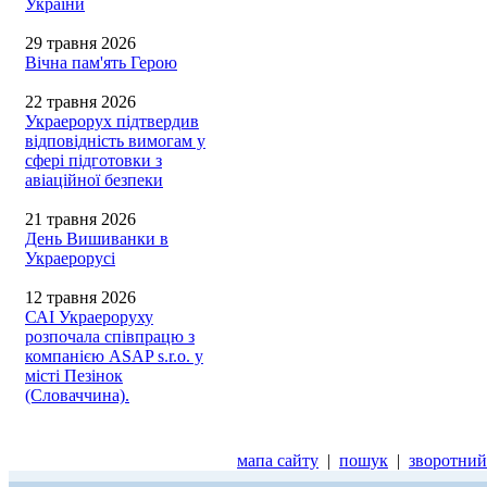
України
29 травня 2026
Вічна пам'ять Герою
22 травня 2026
Украерорух підтвердив
відповідність вимогам у
сфері підготовки з
авіаційної безпеки
21 травня 2026
День Вишиванки в
Украерорусі
12 травня 2026
САІ Украероруху
розпочала співпрацю з
компанією ASAP s.r.o. у
місті Пезінок
(Словаччина).
мапа сайту
|
пошук
|
зворотний 