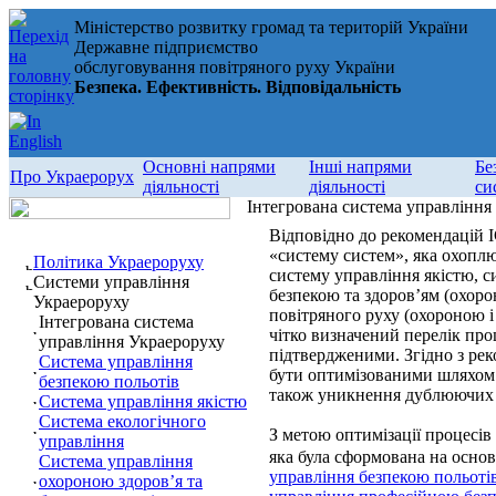
Міністерство розвитку громад та територій України
Державне підприємство
обслуговування повітряного руху України
Безпека. Ефективність. Відповідальність
Основні напрями
Інші напрями
Бе
Про Украерорух
діяльності
діяльності
си
Інтегрована система управління
Відповідно до рекомендацій 
«систему систем», яка охоплю
Політика Украероруху
систему управління якістю, 
Системи управління
безпекою та здоров’ям (охоро
Украероруху
повітряного руху (охороною і
Інтегрована система
чітко визначений перелік про
управління Украероруху
підтвердженими. Згідно з ре
Система управління
бути оптимізованими шляхом ї
безпекою польотів
також уникнення дублюючих 
Система управління якістю
Система екологічного
З метою оптимізації процесів
управління
яка була сформована на основ
Система управління
управління безпекою польоті
охороною здоров’я та