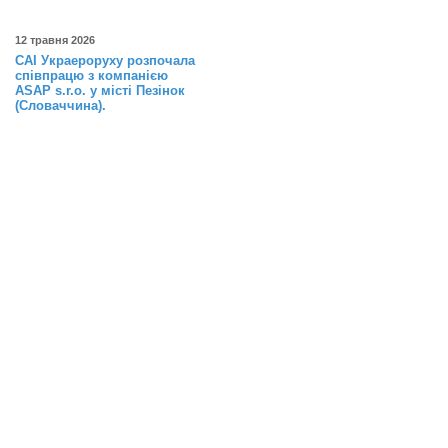
12 травня 2026
САІ Украероруху розпочала
співпрацю з компанією
ASAP s.r.o. у місті Пезінок
(Словаччина).