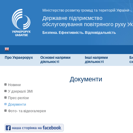
Міністерство розвитку громад та територій України
Державне підприємство
обслуговування повітряного руху Ук
Безпека. Ефективність. Відповідальність
Про Украерорух
Основні напрями
Інші напрями
Б
діяльності
діяльності
с
Документи
Новини
У дзеркалі ЗМІ
Прес-релізи
Документи
Фото- та відеогалерея
наша сторінка на