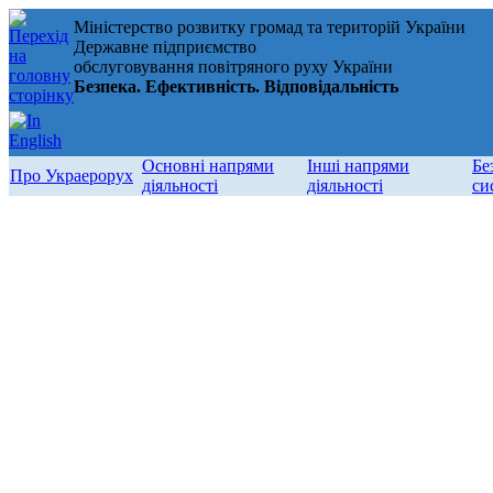
Міністерство розвитку громад та територій України
Державне підприємство
обслуговування повітряного руху України
Безпека. Ефективність. Відповідальність
Основні напрями
Інші напрями
Бе
Про Украерорух
діяльності
діяльності
си