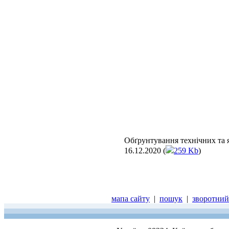
Обґрунтування технічних та я
16.12.2020 (
259 Kb
)
мапа сайту
|
пошук
|
зворотний 