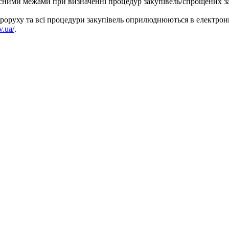
існими межами при визначенні процедур закупівель/спрощених за
роруху та всі процедури закупівель оприлюднюються в електронні
v.ua/
.