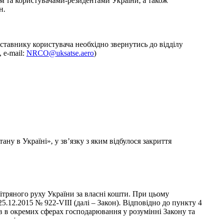
м та користувачами-резидентами України, а також
н.
тавнику користувача необхідно звернутись до відділу
 е-mail:
NRCO@uksatse.aero
)
у в Україні», у зв’язку з яким відбулося закриття
ітряного руху України за власні кошти. При цьому
5.12.2015 № 922-VIII (далі – Закон). Відповідно до пункту 4
в в окремих сферах господарювання у розумінні Закону та