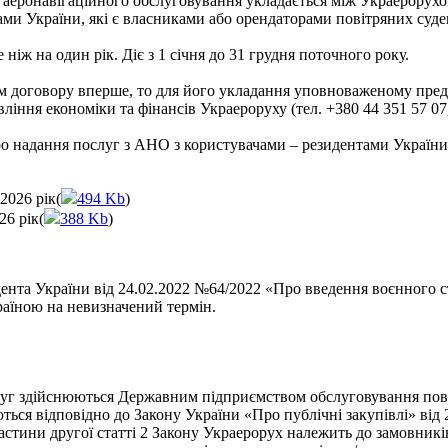
з аеронавігаційного обслуговування укладається між Украерорухо
ми України, які є власниками або орендаторами повітряних суде
 ніж на один рік. Діє з 1 січня до 31 грудня поточного року.
ем договору вперше, то для його укладання уповноваженому предс
ління економіки та фінансів Украероруху (тел. +380 44 351 57 07,
о надання послуг з АНО з користувачами – резидентами України
2026 рік(
494 Kb
)
26 рік(
388 Kb
)
нта України від 24.02.2022 №64/2022 «Про введення воєнного стан
раїною на невизначений термін.
ослуг здійснюються Державним підприємством обслуговування пов
ься відповідно до Закону України «Про публічні закупівлі» від 2
астини другої статті 2 Закону Украерорух належить до замовникі