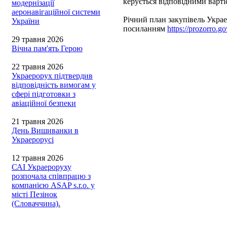
керується відповідними варт
модернізації
аеронавігаційної системи
Річний план закупівель Украе
України
посиланням
https://prozorro.go
29 травня 2026
Вічна пам'ять Герою
22 травня 2026
Украерорух підтвердив
відповідність вимогам у
сфері підготовки з
авіаційної безпеки
21 травня 2026
День Вишиванки в
Украерорусі
12 травня 2026
САІ Украероруху
розпочала співпрацю з
компанією ASAP s.r.o. у
місті Пезінок
(Словаччина).