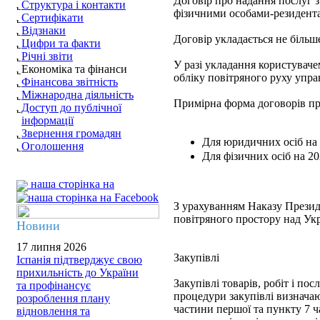
Договір про надання послуг 
Структура і контакти
фізичними особами-резидента
Сертифікати
Відзнаки
Договір укладається не більше
Цифри та факти
Річні звіти
У разі укладання користувач
Економіка та фінанси
обліку повітряного руху управ
Фінансова звітність
Міжнародна діяльність
Примірна форма договорів пр
Доступ до публічної
інформації
Звернення громадян
Для юридичних осіб на 
Оголошення
Для фізичних осіб на 20
наша сторінка на
З урахуванням Наказу Президе
повітряного простору над Ук
Новини
17 липня 2026
Закупівлі
Іспанія підтверджує свою
прихильність до України
Закупівлі товарів, робіт і п
та профінансує
процедури закупівлі визначают
розроблення плану
частини першої та пункту 7 ч
відновлення та