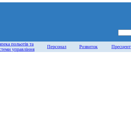
зпека польотів та
Персонал
Розвиток
Пресцент
стеми управління