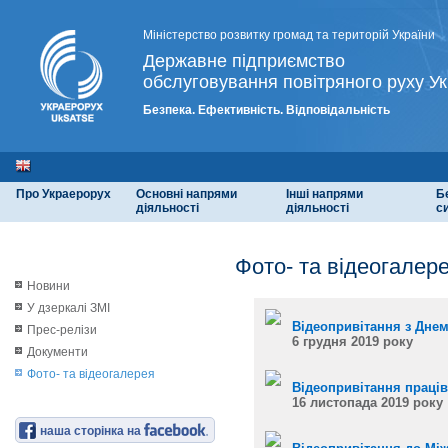
Міністерство розвитку громад та територій України
Державне підприємство
обслуговування повітряного руху Ук
Безпека. Ефективність. Відповідальність
Про Украерорух
Основні напрями
Інші напрями
Б
діяльності
діяльності
с
Фото- та відеогалер
Новини
У дзеркалі ЗМІ
Відеопривітання з Днем
Прес-релізи
6 грудня 2019 року
Документи
Фото- та відеогалерея
Відеопривітання працівн
16 листопада 2019 року
наша сторінка на