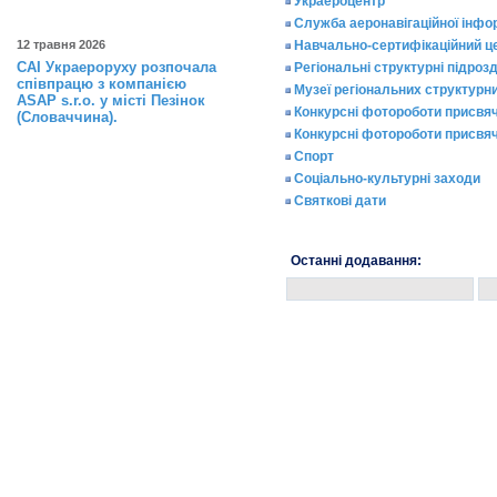
Украероцентр
Служба аеронавігаційної інфо
12 травня 2026
Навчально-сертифікаційний ц
САІ Украероруху розпочала
Регіональні структурні підроз
співпрацю з компанією
Музеї регіональних структурни
ASAP s.r.o. у місті Пезінок
Конкурсні фотороботи присвяч
(Словаччина).
Конкурсні фотороботи присвяч
Спорт
Соціально-культурні заходи
Святкові дати
Останні додавання: