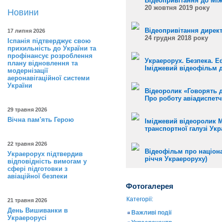
Відеопривітання до Між
20 жовтня 2019 року
Новини
Відеопривітання директ
17 липня 2026
24 грудня 2018 року
Іспанія підтверджує свою
прихильність до України та
профінансує розроблення
Украерорух. Безпека. Е
плану відновлення та
Іміджевий відеофільм д
модернізації
аеронавігаційної системи
України
Відеоролик «Говорять д
Про роботу авіадиспетче
29 травня 2026
Вічна пам'ять Герою
Іміджевий відеоролик М
транспортної галузі Укр
22 травня 2026
Відеофільм про націона
Украерорух підтвердив
річчя Украероруху)
відповідність вимогам у
сфері підготовки з
авіаційної безпеки
Фотогалерея
Категорії:
21 травня 2026
День Вишиванки в
Важливі події
Украерорусі