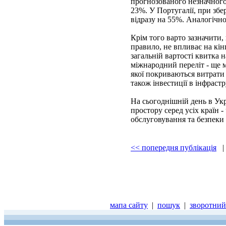
прогнозованого незначного 
23%. У Португалії, при збе
відразу на 55%. Аналогічно,
Крім того варто зазначити,
правило, не впливає на кін
загальній вартості квитка 
міжнародний переліт - ще м
якої покриваються витрати 
також інвестиції в інфрастр
На сьогоднішній день в Ук
простору серед усіх країн 
обслуговування та безпеки 
<< попередня публікація
мапа сайту
|
пошук
|
зворотний 