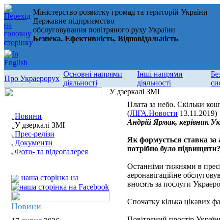
Міністерство розвитку громад та територій України
Державне підприємство
обслуговування повітряного руху України
Безпека. Ефективність. Відповідальність
Основні напрями
Інші напрями
Бе
Про Украерорух
діяльності
діяльності
си
У дзеркалі ЗМІ
Плата за небо. Скільки кош
(
ЛІГА.Новости
13.11.2019)
Новини
Андрій Ярмак, керівник У
У дзеркалі ЗМІ
Прес-релізи
Як формується ставка за а
Документи
потрібно було підвищити
Фото- та відеогалерея
Останніми тижнями в пресі
аеронавігаційне обслуговув
наша сторінка на
вносять за послуги Украеро
Спочатку кілька цікавих фа
Новини
Повітряний простір України