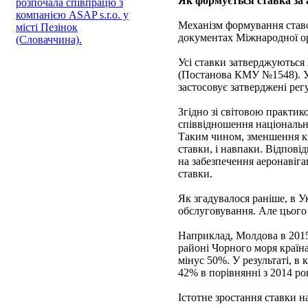
Як формується ставка за 
розпочала співпрацю з
компанією ASAP s.r.o. у
Механізм формування ставо
місті Пезінок
документах Міжнародної орг
(Словаччина).
Усі ставки затверджуються
(Постанова КМУ №1548). Ук
застосовує затверджені рег
Згідно зі світовою практик
співвідношення національно
Таким чином, зменшення кі
ставки, і навпаки. Відповід
на забезпечення аеронавіг
ставки.
Як згадувалося раніше, в У
обслуговування. Але цього 
Наприклад, Молдова в 2015 
районі Чорного моря країна
мінус 50%. У результаті, в
42% в порівнянні з 2014 ро
Істотне зростання ставки н