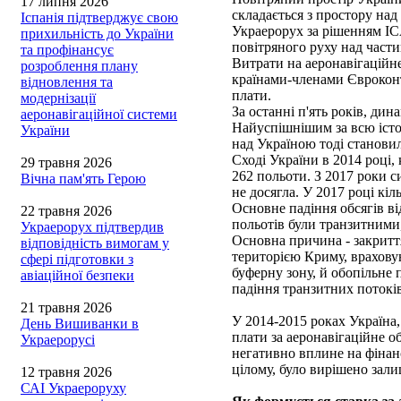
17 липня 2026
складається з простору на
Іспанія підтверджує свою
Украерорух за рішенням IC
прихильність до України
повітряного руху над част
та профінансує
Витрати на аеронавігаційне
розроблення плану
країнами-членами Євроконт
відновлення та
плати.
модернізації
За останні п'ять років, дин
аеронавігаційної системи
Найуспішнішим за всю істор
України
над Україною тоді становил
Сході України в 2014 році, 
29 травня 2026
262 польоти. З 2017 роки с
Вічна пам'ять Герою
не досягла. У 2017 році кіль
Основне падіння обсягів в
22 травня 2026
польотів були транзитними,
Украерорух підтвердив
Основна причина - закритт
відповідність вимогам у
територією Криму, врахову
сфері підготовки з
буферну зону, й обопільне
авіаційної безпеки
падіння транзитних потоків
21 травня 2026
У 2014-2015 роках Україна
День Вишиванки в
плати за аеронавігаційне о
Украерорусі
негативно вплине на фінанс
цілому, було вирішено зал
12 травня 2026
САІ Украероруху