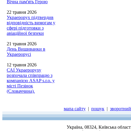
Вічна пам'ять Герою
22 травня 2026
Украерорух підтвердив
відповідність вимогам у
сфері підготовки з
авіаційної безпеки
21 травня 2026
День Вишиванки в
Украерорусі
12 травня 2026
САІ Украероруху
розпочала співпрацю з
компанією ASAP s.r.o. у
місті Пезінок
(Словаччина).
мапа сайту
|
пошук
|
зворотний 
Україна, 08324, Київська облас