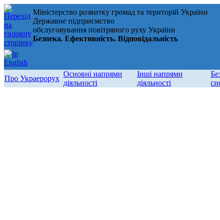
Міністерство розвитку громад та територій України
Державне підприємство
обслуговування повітряного руху України
Безпека. Ефективність. Відповідальність
Основні напрями
Інші напрями
Бе
Про Украерорух
діяльності
діяльності
си