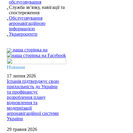
обслуговування
Служба зв’язку, навігації та
спостереження
Обслуговування
аеронавігаційною
інформацією
Украероцентр
наша сторінка на
Новини
17 липня 2026
Іспанія підтверджує свою
прихильність до України
та профінансує
розроблення плану
відновлення та
модернізації
аеронавігаційної системи
України
29 травня 2026