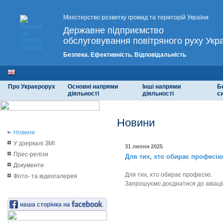
Міністерство розвитку громад та територій України
Державне підприємство
обслуговування повітряного руху Укр
Безпека. Ефективність. Відповідальність
Про Украерорух
Основні напрями
Інші напрями
Б
діяльності
діяльності
с
Новини
Новини
У дзеркалі ЗМІ
31 липня 2025
Прес-релізи
Для тих, хто обирає професію
Документи
Для тих, хто обирає професію.
Фото- та відеогалерея
Запрошуємо доєднатися до авіацій
наша сторінка на