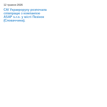
12 травня 2026
САІ Украероруху розпочала
співпрацю з компанією
ASAP s.r.o. у місті Пезінок
(Словаччина).