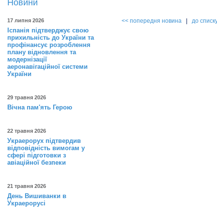
Новини
17 липня 2026
<< попередня новина
|
до списк
Іспанія підтверджує свою
прихильність до України та
профінансує розроблення
плану відновлення та
модернізації
аеронавігаційної системи
України
29 травня 2026
Вічна пам'ять Герою
22 травня 2026
Украерорух підтвердив
відповідність вимогам у
сфері підготовки з
авіаційної безпеки
21 травня 2026
День Вишиванки в
Украерорусі