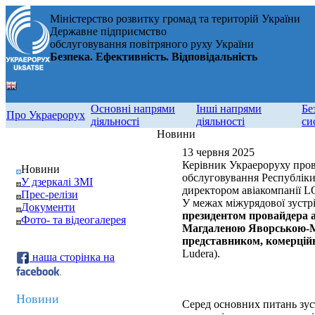
Міністерство розвитку громад та територій України
Державне підприємство
обслуговування повітряного руху України
Безпека. Ефективність. Відповідальність
Основні напрями
Інші напрями
Бе
Про Украерорух
діяльності
діяльності
си
Новини
13 червня 2025
Керівник Украероруху пров
Новини
обслуговування Республік
У дзеркалі ЗМІ
директором авіакомпанії 
Прес-релізи
У межах міжурядової зустр
Документи
президентом провайдера 
Фото- та відеогалерея
Магдаленою Яворською-
представником, комерцій
Ludera).
наша сторінка на
Новини
Серед основних питань зуст