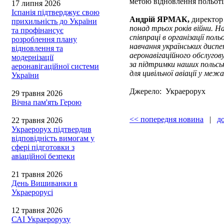
метою відновлення польоті
17 липня 2026
Іспанія підтверджує свою
Андрій ЯРМАК,
директор
прихильність до України
понад трьох років війни. 
та профінансує
співпраці в організації пол
розроблення плану
навчання українських диспе
відновлення та
аеронавігаційного обслугов
модернізації
за підтримки наших польськи
аеронавігаційної системи
для цивільної авіації у ме
України
Джерело: Украерорух
29 травня 2026
Вічна пам'ять Герою
<< попередня новина
|
д
22 травня 2026
Украерорух підтвердив
відповідність вимогам у
сфері підготовки з
авіаційної безпеки
21 травня 2026
День Вишиванки в
Украерорусі
12 травня 2026
САІ Украероруху