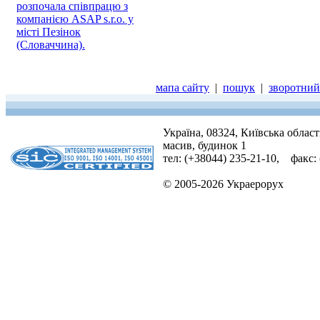
розпочала співпрацю з
компанією ASAP s.r.o. у
місті Пезінок
(Словаччина).
мапа сайту
|
пошук
|
зворотний 
Україна, 08324, Київська облас
масив, будинок 1
тел: (+38044) 235-21-10, факс:
© 2005-2026 Украерорух