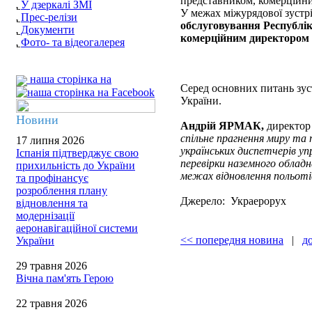
представником, комерційн
У дзеркалі ЗМІ
У межах міжурядової зустр
Прес-релізи
обслуговування Республ
Документи
комерційним директором 
Фото- та відеогалерея
наша сторінка на
Серед основних питань зуст
України.
Новини
Андрій ЯРМАК,
директор
спільне прагнення миру та 
17 липня 2026
українських диспетчерів уп
Іспанія підтверджує свою
перевірки наземного обладна
прихильність до України
межах відновлення польоті
та профінансує
розроблення плану
Джерело: Украерорух
відновлення та
модернізації
аеронавігаційної системи
<< попередня новина
|
д
України
29 травня 2026
Вічна пам'ять Герою
22 травня 2026