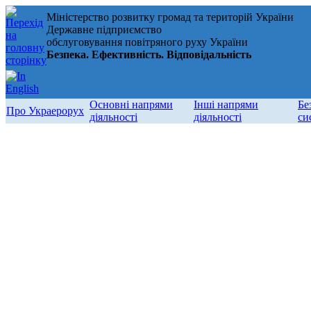
Міністерство розвитку громад та територій України
Державне підприємство
обслуговування повітряного руху України
Безпека. Ефективність. Відповідальність
Основні напрями
Інші напрями
Бе
Про Украерорух
діяльності
діяльності
си