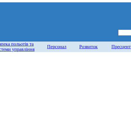
зпека польотів та
Персонал
Розвиток
Пресцент
стеми управління