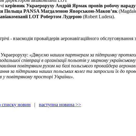
им директором авіакомпанії LOT
ічі
керівник Украероруху Андрій Ярмак провів робочу нараду 
іки Польща PANSA Магдаленою Яворською-Маков’як
(Magdale
авіакомпанії LOT Робертом Лудерою
(Robert Ludera).
річі - взаємодія провайдерів аеронавігаційного обслуговування 
 Украероруху:
«Дякуємо нашим партнерам за підтримку протягом
подальшої співпраці в організації польотів у мирному українськом
равління повітряним рухом на базі польського провайдера аеронав
ння за підтримки наших польських колег та запросили їх до проведе
в у повітряному просторі України»
.
о списку новин
|
наступна новина >>