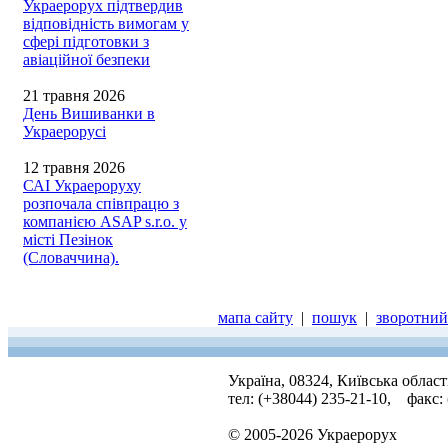
Украерорух підтвердив
відповідність вимогам у
сфері підготовки з
авіаційної безпеки
21 травня 2026
День Вишиванки в
Украерорусі
12 травня 2026
САІ Украероруху
розпочала співпрацю з
компанією ASAP s.r.o. у
місті Пезінок
(Словаччина).
мапа сайту
|
пошук
|
зворотний 
Україна, 08324, Київська облас
тел: (+38044) 235-21-10, факс:
© 2005-2026 Украерорух