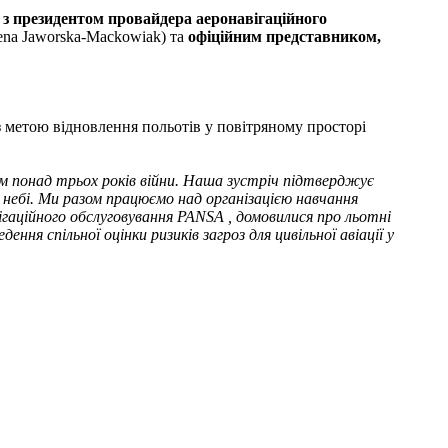
з президентом провайдера аеронавігаційного
na Jaworska-Maсkowiak) та
офіційним представником,
з метою відновлення польотів у повітряному просторі
 понад трьох років війни. Наша зустріч підтверджує
у небі. Ми разом працюємо над організацією навчання
ігаційного обслуговування PANSA , домовилися про льотні
ння спільної оцінки ризиків загроз для цивільної авіації у