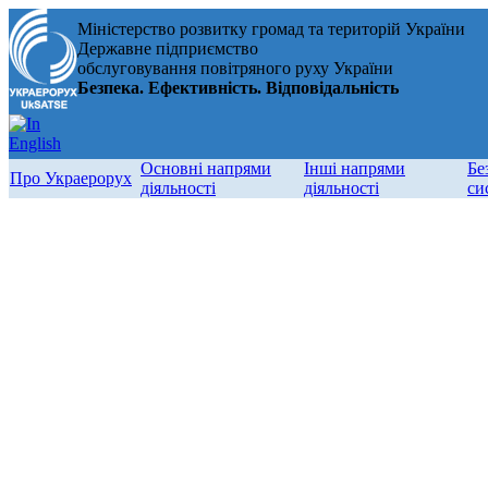
Міністерство розвитку громад та територій України
Державне підприємство
обслуговування повітряного руху України
Безпека. Ефективність. Відповідальність
Основні напрями
Інші напрями
Бе
Про Украерорух
діяльності
діяльності
си