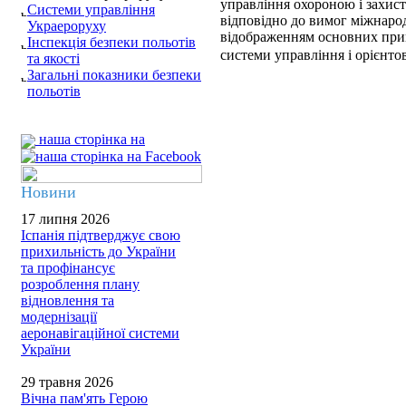
управління охороною і захист
Системи управління
відповідно до вимог міжнарод
Украероруху
відображенням основних прин
Інспекція безпеки польотів
системи управління і орієнто
та якості
Загальні показники безпеки
польотів
наша сторінка на
Новини
17 липня 2026
Іспанія підтверджує свою
прихильність до України
та профінансує
розроблення плану
відновлення та
модернізації
аеронавігаційної системи
України
29 травня 2026
Вічна пам'ять Герою