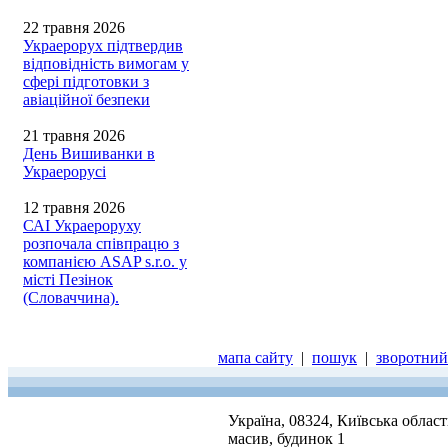
22 травня 2026
Украерорух підтвердив
відповідність вимогам у
сфері підготовки з
авіаційної безпеки
21 травня 2026
День Вишиванки в
Украерорусі
12 травня 2026
САІ Украероруху
розпочала співпрацю з
компанією ASAP s.r.o. у
місті Пезінок
(Словаччина).
мапа сайту
|
пошук
|
зворотний 
Україна, 08324, Київська облас
масив, будинок 1