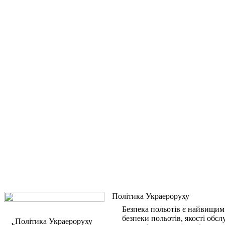
Політика Украероруху
Безпека польотів є найвищим 
безпеки польотів, якості обсл
Політика Украероруху